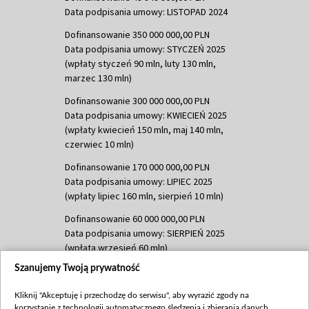
Data podpisania umowy: LISTOPAD 2024
Dofinansowanie 350 000 000,00 PLN
Data podpisania umowy: STYCZEŃ 2025
(wpłaty styczeń 90 mln, luty 130 mln,
marzec 130 mln)
Dofinansowanie 300 000 000,00 PLN
Data podpisania umowy: KWIECIEŃ 2025
(wpłaty kwiecień 150 mln, maj 140 mln,
czerwiec 10 mln)
Dofinansowanie 170 000 000,00 PLN
Data podpisania umowy: LIPIEC 2025
(wpłaty lipiec 160 mln, sierpień 10 mln)
Dofinansowanie 60 000 000,00 PLN
Data podpisania umowy: SIERPIEŃ 2025
(wpłata wrzesień 60 mln)
Szanujemy Twoją prywatność
Dofinansowanie 635 783 051,21 PLN
Data podpisania umowy: WRZESIEŃ 2025
Kliknij "Akceptuję i przechodzę do serwisu", aby wyrazić zgody na
(wpłata wrzesień 100 mln, październik 350
korzystanie z technologii automatycznego śledzenia i zbierania danych,