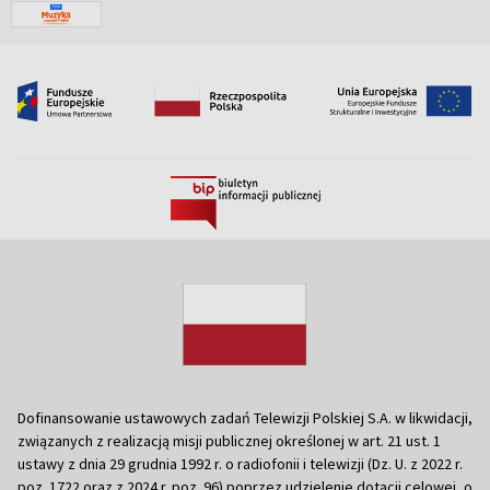
Dofinansowanie ustawowych zadań Telewizji Polskiej S.A. w likwidacji,
związanych z realizacją misji publicznej określonej w art. 21 ust. 1
ustawy z dnia 29 grudnia 1992 r. o radiofonii i telewizji (Dz. U. z 2022 r.
poz. 1722 oraz z 2024 r. poz. 96) poprzez udzielenie dotacji celowej, o