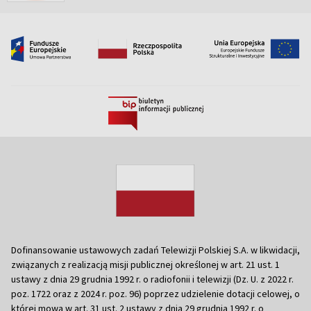
Dofinansowanie ustawowych zadań Telewizji Polskiej S.A. w likwidacji,
związanych z realizacją misji publicznej określonej w art. 21 ust. 1
ustawy z dnia 29 grudnia 1992 r. o radiofonii i telewizji (Dz. U. z 2022 r.
poz. 1722 oraz z 2024 r. poz. 96) poprzez udzielenie dotacji celowej, o
której mowa w art. 31 ust. 2 ustawy z dnia 29 grudnia 1992 r. o