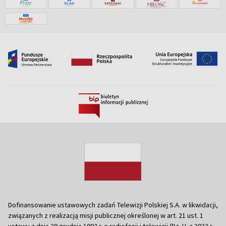
Dofinansowanie ustawowych zadań Telewizji Polskiej S.A. w likwidacji,
związanych z realizacją misji publicznej określonej w art. 21 ust. 1
ustawy z dnia 29 grudnia 1992 r. o radiofonii i telewizji (Dz. U. z 2022 r.