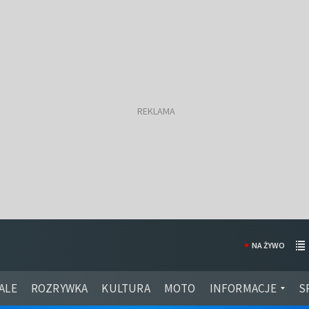
NA ŻYWO
ALE
ROZRYWKA
KULTURA
MOTO
INFORMACJE
S