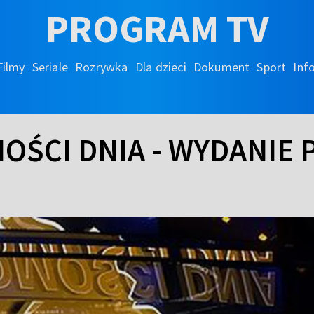
PROGRAM TV
Filmy
Seriale
Rozrywka
Dla dzieci
Dokument
Sport
Inf
OŚCI DNIA - WYDANIE