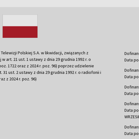
ewizji Polskiej S.A. w likwidacji, związanych z
Dofinan
j w art. 21 ust. 1 ustawy z dnia 29 grudnia 1992 r. o
Data po
r. poz. 1722 oraz z 2024 r. poz. 96) poprzez udzielenie
Dofinan
 31 ust. 2 ustawy z dnia 29 grudnia 1992 r. o radiofonii i
Data po
raz z 2024 r. poz. 96)
Dofinan
Data po
Dofinan
Data po
WRZESIE
Dofinan
Data po