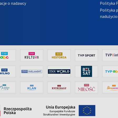
acje o nadawcy
Polityka 
Polityka 
nadużycio