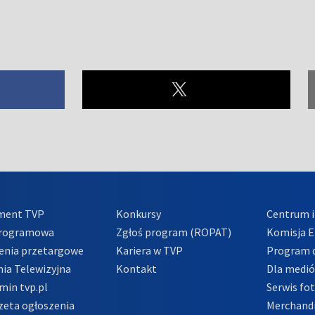
ment TVP
Konkursy
Centrum i
Programowa
Zgłoś program (ROPAT)
Komisja E
enia przetargowe
Kariera w TVP
Program d
ia Telewizyjna
Kontakt
Dla medi
min tvp.pl
Serwis fo
zeta ogłoszenia
Merchandi