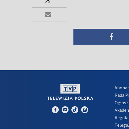
Abona
Rada 
Ogłosz
Akadem
Regula
Telega