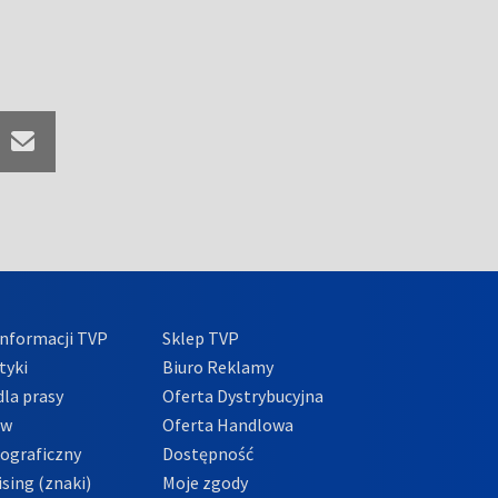
nformacji TVP
Sklep TVP
tyki
Biuro Reklamy
la prasy
Oferta Dystrybucyjna
ów
Oferta Handlowa
tograficzny
Dostępność
sing (znaki)
Moje zgody