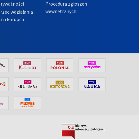
Prywatności
Procedura zgłoszeń
wewnętrznych
przeciwdziałania
m i korupcji