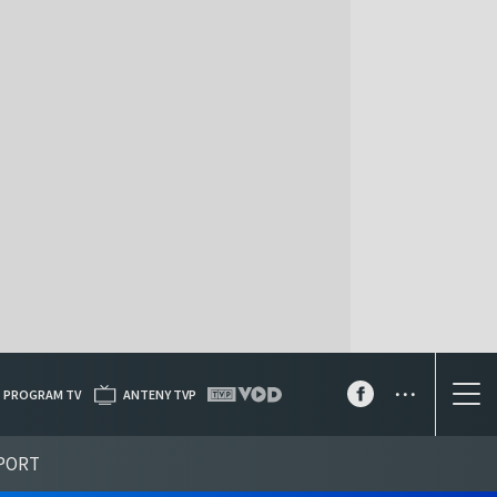
...
PROGRAM TV
ANTENY TVP
PORT