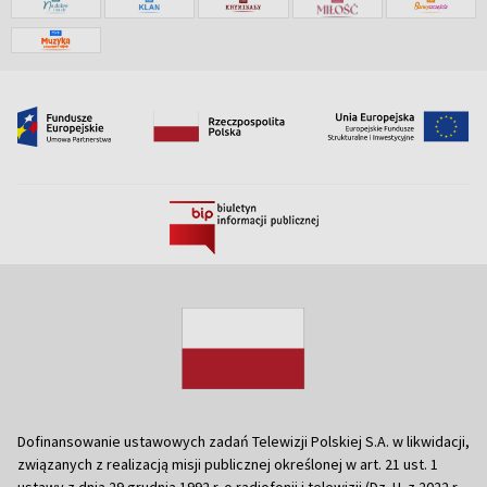
Dofinansowanie ustawowych zadań Telewizji Polskiej S.A. w likwidacji,
związanych z realizacją misji publicznej określonej w art. 21 ust. 1
ustawy z dnia 29 grudnia 1992 r. o radiofonii i telewizji (Dz. U. z 2022 r.