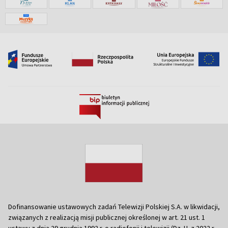
Dofinansowanie ustawowych zadań Telewizji Polskiej S.A. w likwidacji,
związanych z realizacją misji publicznej określonej w art. 21 ust. 1
ustawy z dnia 29 grudnia 1992 r. o radiofonii i telewizji (Dz. U. z 2022 r.