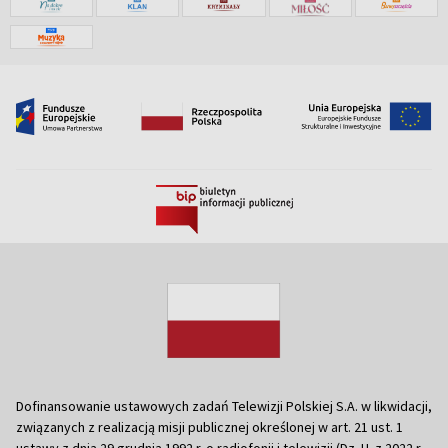
Dofinansowanie ustawowych zadań Telewizji Polskiej S.A. w likwidacji,
związanych z realizacją misji publicznej określonej w art. 21 ust. 1
ustawy z dnia 29 grudnia 1992 r. o radiofonii i telewizji (Dz. U. z 2022 r.