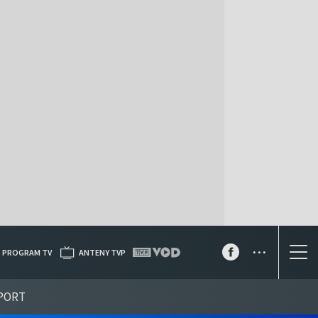
...
PROGRAM TV
ANTENY TVP
PORT