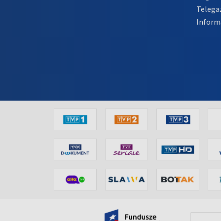
Telega
Inform