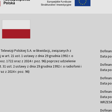
ewizji Polskiej S.A. w likwidacji, związanych z
Dofinan
j w art. 21 ust. 1 ustawy z dnia 29 grudnia 1992 r. o
Data po
r. poz. 1722 oraz z 2024 r. poz. 96) poprzez udzielenie
Dofinan
 31 ust. 2 ustawy z dnia 29 grudnia 1992 r. o radiofonii i
Data po
raz z 2024 r. poz. 96)
Dofinan
Data po
Dofinan
Data po
WRZESIE
Dofinan