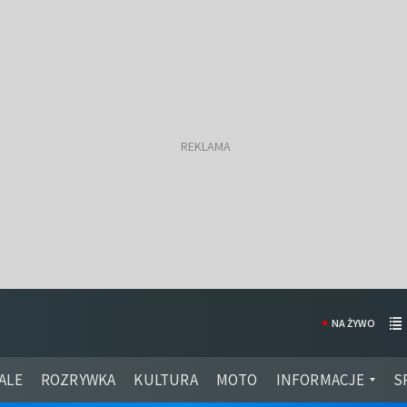
NA ŻYWO
ALE
ROZRYWKA
KULTURA
MOTO
INFORMACJE
S