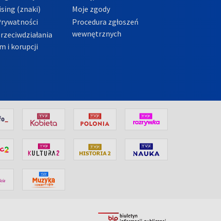
sing (znaki)
Moje zgody
Prywatności
Procedura zgłoszeń
wewnętrznych
przeciwdziałania
m i korupcji