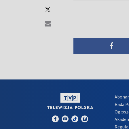
Abona
Rada 
Ogłosz
Akadem
Regula