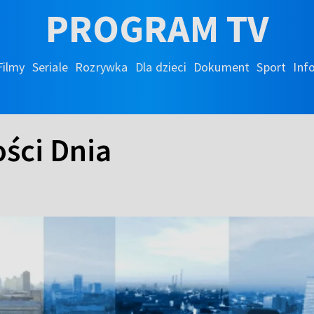
PROGRAM TV
Filmy
Seriale
Rozrywka
Dla dzieci
Dokument
Sport
Inf
ści Dnia