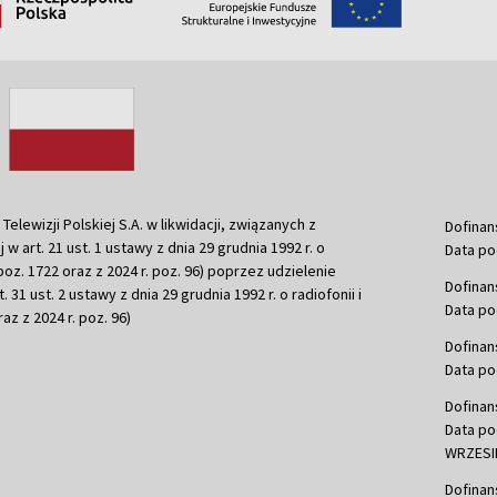
ewizji Polskiej S.A. w likwidacji, związanych z
Dofinan
j w art. 21 ust. 1 ustawy z dnia 29 grudnia 1992 r. o
Data po
r. poz. 1722 oraz z 2024 r. poz. 96) poprzez udzielenie
Dofinan
 31 ust. 2 ustawy z dnia 29 grudnia 1992 r. o radiofonii i
Data po
raz z 2024 r. poz. 96)
Dofinan
Data po
Dofinan
Data po
WRZESIE
Dofinan