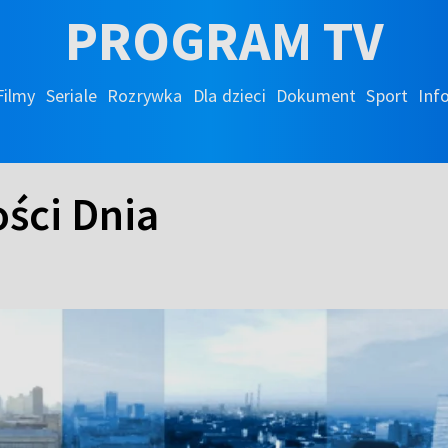
PROGRAM TV
Filmy
Seriale
Rozrywka
Dla dzieci
Dokument
Sport
Inf
ści Dnia