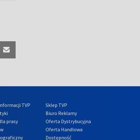
nformacji TVP
Sklep TVP
tyki
Biuro Reklamy
la prasy
Oferta Dystrybucyjna
ów
Oferta Handlowa
tograficzny
Dostępność