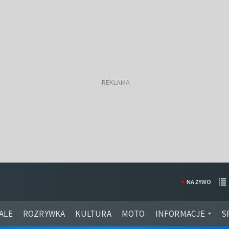
NA ŻYWO
ALE
ROZRYWKA
KULTURA
MOTO
INFORMACJE
S