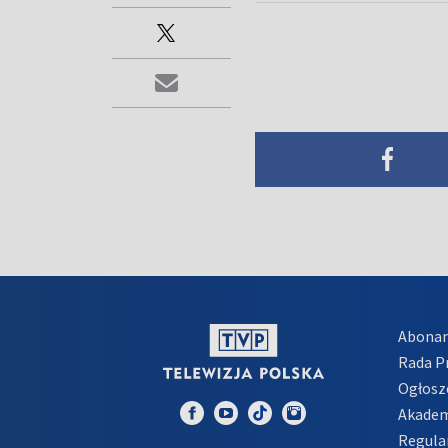
Abona
Rada 
Ogłosz
Akadem
Regula