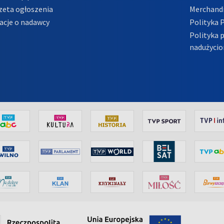
zeta ogłoszenia
Merchandi
acje o nadawcy
Polityka 
Polityka 
nadużycio