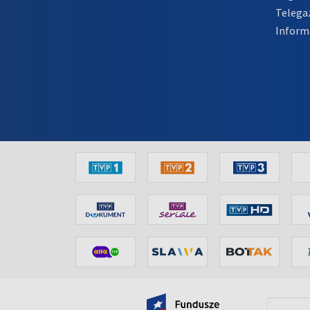
Telega
Inform