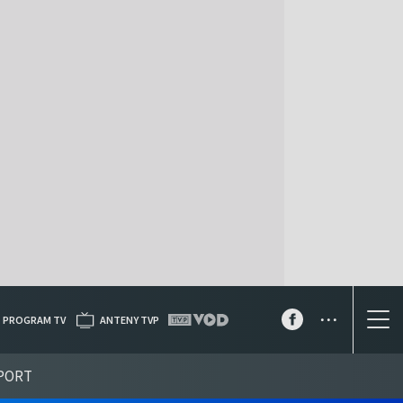
...
PROGRAM TV
ANTENY TVP
PORT