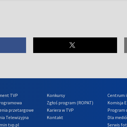
ment TVP
Konkursy
Centrum i
Programowa
Zgłoś program (ROPAT)
Komisja E
enia przetargowe
Kariera w TVP
Program d
ia Telewizyjna
Kontakt
Dla medi
min tvp.pl
Serwis fo