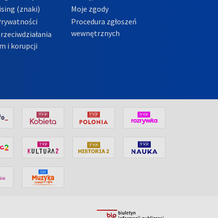
sing (znaki)
Moje zgody
Prywatności
Procedura zgłoszeń
wewnętrznych
przeciwdziałania
m i korupcji