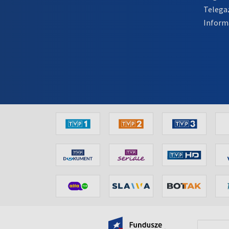
Telega
Inform