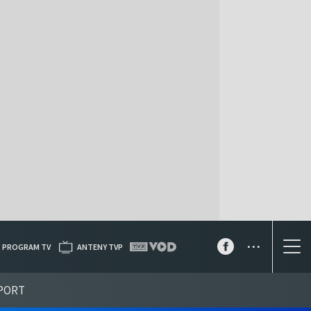
...
PROGRAM TV
ANTENY TVP
PORT