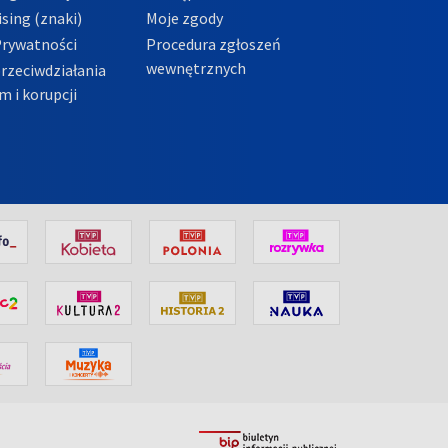
sing (znaki)
Moje zgody
Prywatności
Procedura zgłoszeń
wewnętrznych
przeciwdziałania
m i korupcji