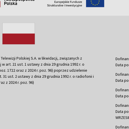
ewizji Polskiej S.A. w likwidacji, związanych z
Dofinan
j w art. 21 ust. 1 ustawy z dnia 29 grudnia 1992 r. o
Data po
r. poz. 1722 oraz z 2024 r. poz. 96) poprzez udzielenie
Dofinan
 31 ust. 2 ustawy z dnia 29 grudnia 1992 r. o radiofonii i
Data po
raz z 2024 r. poz. 96)
Dofinan
Data po
Dofinan
Data po
WRZESIE
Dofinan