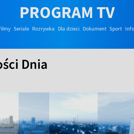
PROGRAM TV
Filmy
Seriale
Rozrywka
Dla dzieci
Dokument
Sport
Inf
ści Dnia