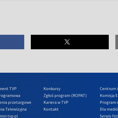
ment TVP
Konkursy
Centrum i
Programowa
Zgłoś program (ROPAT)
Komisja E
enia przetargowe
Kariera w TVP
Program d
ia Telewizyjna
Kontakt
Dla medi
min tvp.pl
Serwis fo