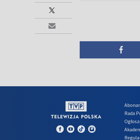
Abona
Rada 
Ogłosz
Akadem
Regula