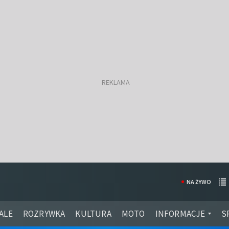
NA ŻYWO
ALE
ROZRYWKA
KULTURA
MOTO
INFORMACJE
S