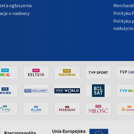
zeta ogłoszenia
Merchandi
acje o nadawcy
Polityka 
Polityka 
nadużycio