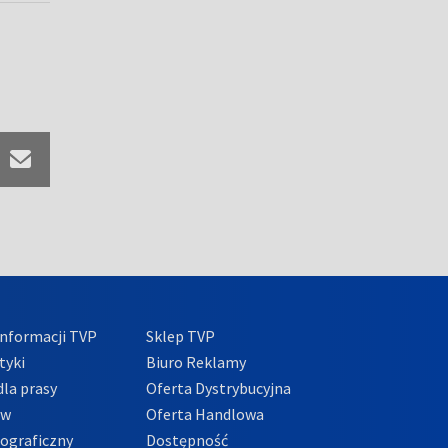
nformacji TVP
Sklep TVP
tyki
Biuro Reklamy
la prasy
Oferta Dystrybucyjna
ów
Oferta Handlowa
tograficzny
Dostępność