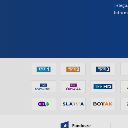
Telega
Inform