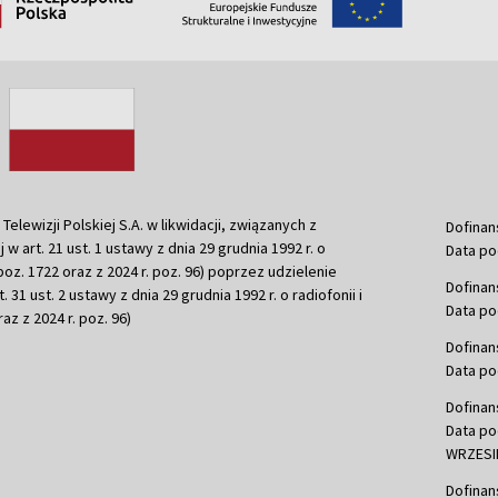
ewizji Polskiej S.A. w likwidacji, związanych z
Dofinan
j w art. 21 ust. 1 ustawy z dnia 29 grudnia 1992 r. o
Data po
r. poz. 1722 oraz z 2024 r. poz. 96) poprzez udzielenie
Dofinan
 31 ust. 2 ustawy z dnia 29 grudnia 1992 r. o radiofonii i
Data po
raz z 2024 r. poz. 96)
Dofinan
Data po
Dofinan
Data po
WRZESIE
Dofinan