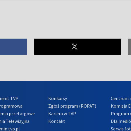
ment TVP
Konkursy
Centrum i
Programowa
Zgłoś program (ROPAT)
Komisja E
enia przetargowe
Kariera w TVP
Program d
ia Telewizyjna
Kontakt
Dla medi
min tvp.pl
Serwis fo