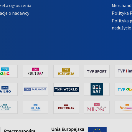
zeta ogłoszenia
Merchandi
acje o nadawcy
Polityka 
Polityka 
nadużycio