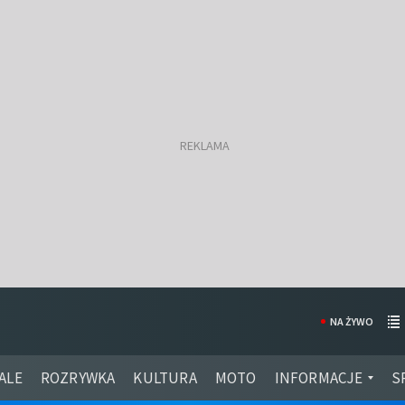
NA ŻYWO
ALE
ROZRYWKA
KULTURA
MOTO
INFORMACJE
S