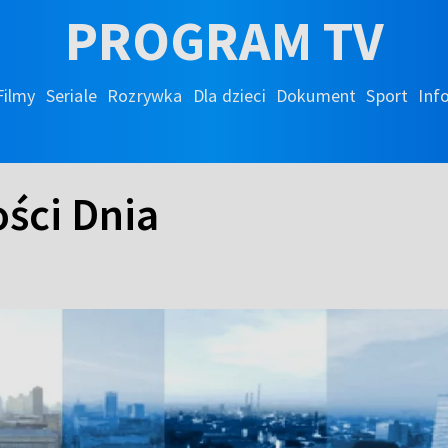
PROGRAM TV
Filmy
Seriale
Rozrywka
Dla dzieci
Dokument
Sport
Inf
ści Dnia