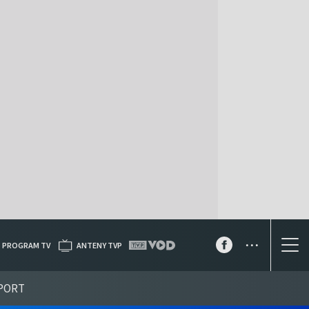
...
PROGRAM TV
ANTENY TVP
PORT