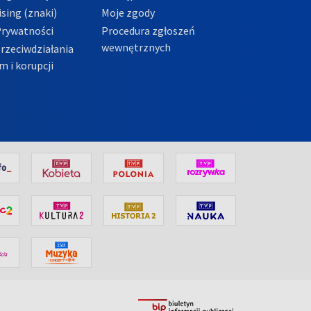
sing (znaki)
Moje zgody
Prywatności
Procedura zgłoszeń
wewnętrznych
przeciwdziałania
m i korupcji