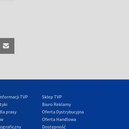
nformacji TVP
Sklep TVP
tyki
Biuro Reklamy
la prasy
Oferta Dystrybucyjna
ów
Oferta Handlowa
tograficzny
Dostępność