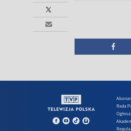
Abona
Rada 
Ogłosz
Akadem
Regula