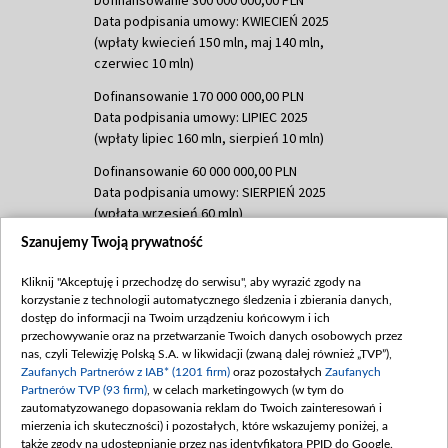
Dofinansowanie 300 000 000,00 PLN
Data podpisania umowy: KWIECIEŃ 2025
(wpłaty kwiecień 150 mln, maj 140 mln,
czerwiec 10 mln)
Dofinansowanie 170 000 000,00 PLN
Data podpisania umowy: LIPIEC 2025
(wpłaty lipiec 160 mln, sierpień 10 mln)
Dofinansowanie 60 000 000,00 PLN
Data podpisania umowy: SIERPIEŃ 2025
(wpłata wrzesień 60 mln)
Szanujemy Twoją prywatność
Dofinansowanie 635 783 051,21 PLN
Data podpisania umowy: WRZESIEŃ 2025
Kliknij "Akceptuję i przechodzę do serwisu", aby wyrazić zgody na
(wpłata wrzesień 100 mln, październik 350
korzystanie z technologii automatycznego śledzenia i zbierania danych,
mln, listopad 265 mln)
dostęp do informacji na Twoim urządzeniu końcowym i ich
przechowywanie oraz na przetwarzanie Twoich danych osobowych przez
Dofinansowanie 48 862 000,00 PLN
nas, czyli Telewizję Polską S.A. w likwidacji (zwaną dalej również „TVP”),
Data podpisania umowy: GRUDZIEŃ 2025
Zaufanych Partnerów z IAB* (1201 firm)
oraz pozostałych
Zaufanych
(wpłata grudzień 60,548 mln)
Partnerów TVP (93 firm)
, w celach marketingowych (w tym do
zautomatyzowanego dopasowania reklam do Twoich zainteresowań i
Dofinansowanie 900 000 000,00 PLN
mierzenia ich skuteczności) i pozostałych, które wskazujemy poniżej, a
Data podpisania umowy: LUTY 2026 (wpłata
także zgody na udostępnianie przez nas identyfikatora PPID do Google.