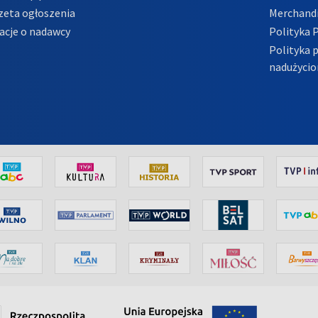
zeta ogłoszenia
Merchandi
acje o nadawcy
Polityka 
Polityka 
nadużycio