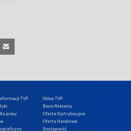
nformacji TVP
Sklep TVP
tyki
Biuro Reklamy
la prasy
Oferta Dystrybucyjna
ów
Oferta Handlowa
tograficzny
Dostępność