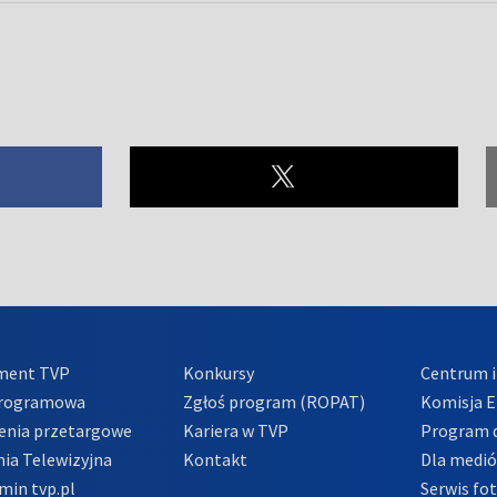
ment TVP
Konkursy
Centrum i
Programowa
Zgłoś program (ROPAT)
Komisja E
enia przetargowe
Kariera w TVP
Program d
ia Telewizyjna
Kontakt
Dla medi
min tvp.pl
Serwis fo