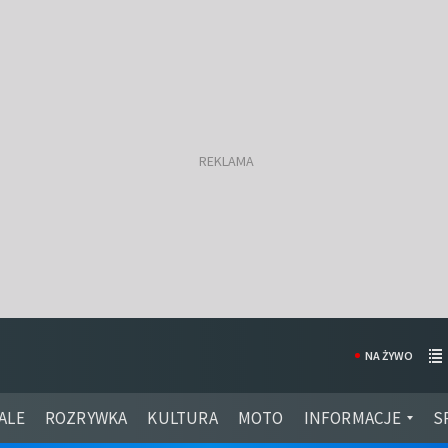
NA ŻYWO
ALE
ROZRYWKA
KULTURA
MOTO
INFORMACJE
S