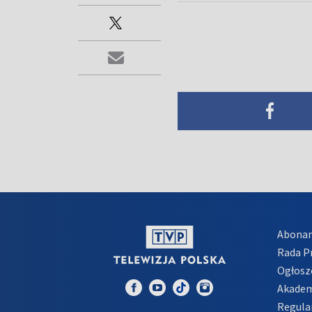
Abona
Rada 
Ogłosz
Akadem
Regula