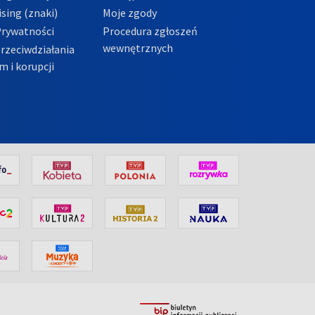
sing (znaki)
Moje zgody
Prywatności
Procedura zgłoszeń
wewnętrznych
przeciwdziałania
m i korupcji