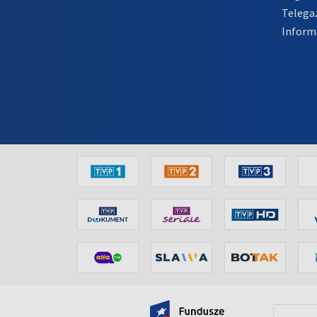
Telega
Inform