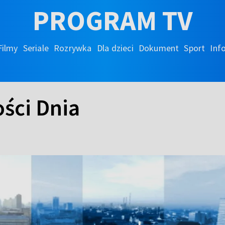
PROGRAM TV
Filmy
Seriale
Rozrywka
Dla dzieci
Dokument
Sport
Inf
ści Dnia