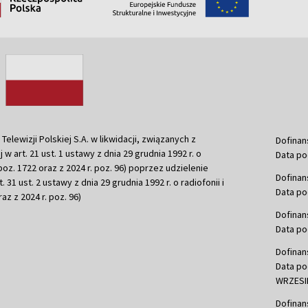
ewizji Polskiej S.A. w likwidacji, związanych z
Dofinan
j w art. 21 ust. 1 ustawy z dnia 29 grudnia 1992 r. o
Data po
r. poz. 1722 oraz z 2024 r. poz. 96) poprzez udzielenie
Dofinan
 31 ust. 2 ustawy z dnia 29 grudnia 1992 r. o radiofonii i
Data po
raz z 2024 r. poz. 96)
Dofinan
Data po
Dofinan
Data po
WRZESIE
Dofinan