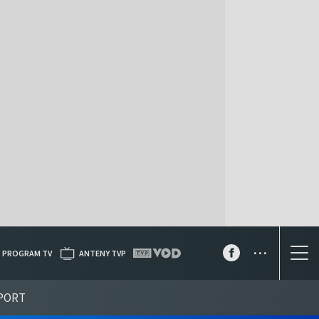
...
PROGRAM TV
ANTENY TVP
PORT