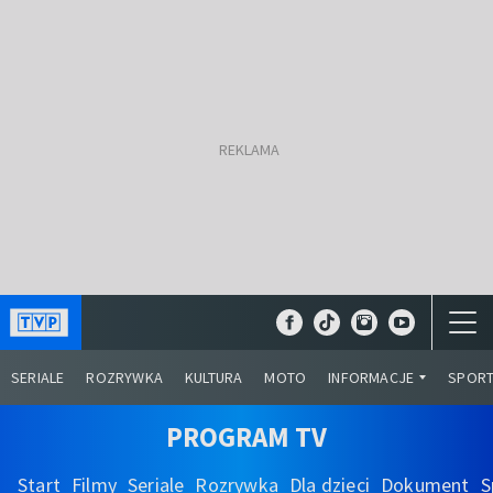
SERIALE
ROZRYWKA
KULTURA
MOTO
INFORMACJE
SPOR
PROGRAM TV
Start
Filmy
Seriale
Rozrywka
Dla dzieci
Dokument
S