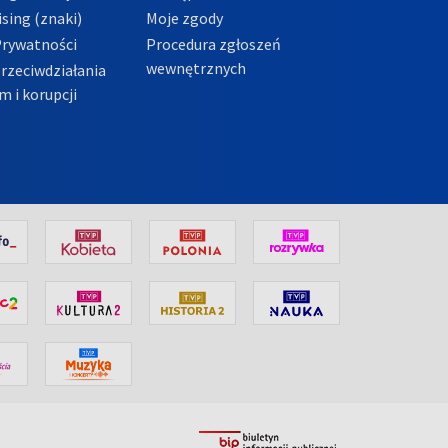
sing (znaki)
Moje zgody
Prywatności
Procedura zgłoszeń
wewnętrznych
przeciwdziałania
m i korupcji