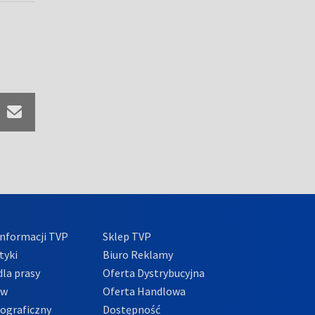
nformacji TVP
Sklep TVP
tyki
Biuro Reklamy
la prasy
Oferta Dystrybucyjna
ów
Oferta Handlowa
tograficzny
Dostępność