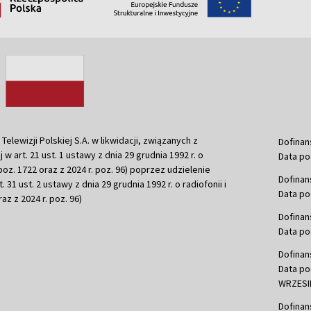
ewizji Polskiej S.A. w likwidacji, związanych z
Dofinan
j w art. 21 ust. 1 ustawy z dnia 29 grudnia 1992 r. o
Data po
r. poz. 1722 oraz z 2024 r. poz. 96) poprzez udzielenie
Dofinan
 31 ust. 2 ustawy z dnia 29 grudnia 1992 r. o radiofonii i
Data po
raz z 2024 r. poz. 96)
Dofinan
Data po
Dofinan
Data po
WRZESIE
Dofinan