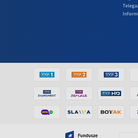
Telega
Inform