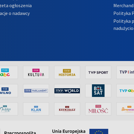
zeta ogłoszenia
Merchandi
acje o nadawcy
Polityka 
Polityka 
nadużycio