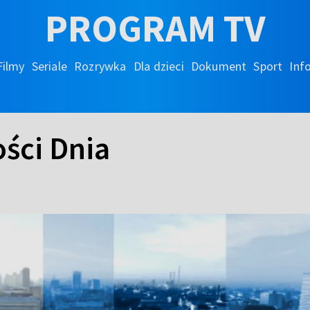
PROGRAM TV
Filmy
Seriale
Rozrywka
Dla dzieci
Dokument
Sport
Inf
ści Dnia