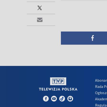
Abona
Rada 
Ogłosz
Akadem
Regula