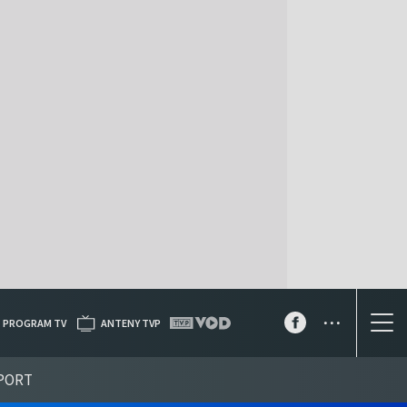
...
PROGRAM TV
ANTENY TVP
PORT