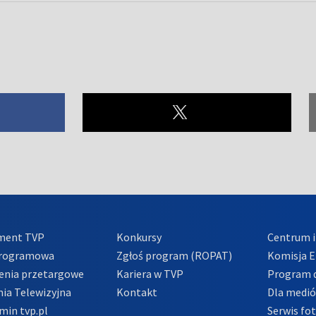
ment TVP
Konkursy
Centrum i
Programowa
Zgłoś program (ROPAT)
Komisja E
enia przetargowe
Kariera w TVP
Program d
ia Telewizyjna
Kontakt
Dla medi
min tvp.pl
Serwis fo