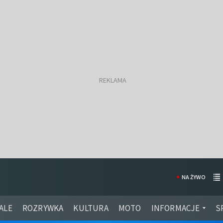
NA ŻYWO
ALE
ROZRYWKA
KULTURA
MOTO
INFORMACJE
S