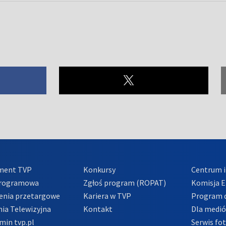
ment TVP
Konkursy
Centrum i
Programowa
Zgłoś program (ROPAT)
Komisja E
enia przetargowe
Kariera w TVP
Program d
ia Telewizyjna
Kontakt
Dla medi
min tvp.pl
Serwis fo