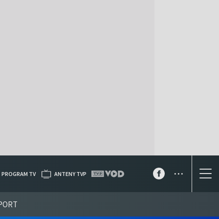
...
PROGRAM TV
ANTENY TVP
PORT