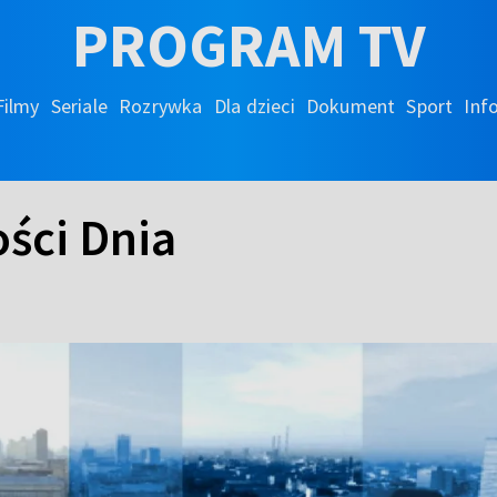
PROGRAM TV
Filmy
Seriale
Rozrywka
Dla dzieci
Dokument
Sport
Inf
ści Dnia