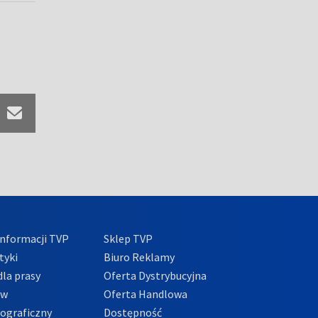
nformacji TVP
Sklep TVP
tyki
Biuro Reklamy
la prasy
Oferta Dystrybucyjna
ów
Oferta Handlowa
tograficzny
Dostępność