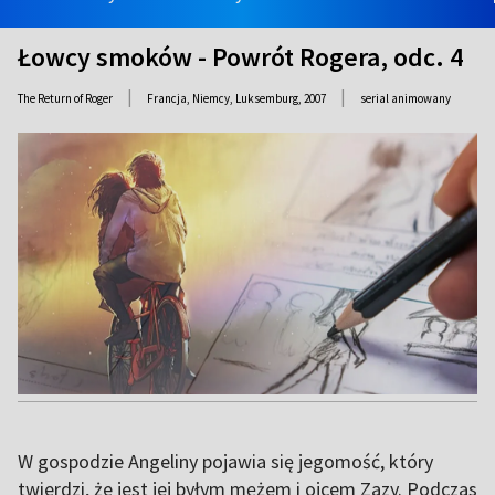
Łowcy smoków - Powrót Rogera, odc. 4
|
|
The Return of Roger
Francja, Niemcy, Luksemburg,
2007
serial animowany
W gospodzie Angeliny pojawia się jegomość, który
twierdzi, że jest jej byłym mężem i ojcem Zazy. Podczas