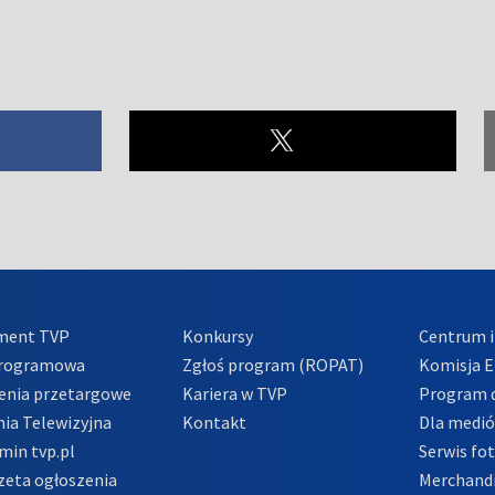
ment TVP
Konkursy
Centrum i
Programowa
Zgłoś program (ROPAT)
Komisja E
enia przetargowe
Kariera w TVP
Program d
ia Telewizyjna
Kontakt
Dla medi
min tvp.pl
Serwis fo
zeta ogłoszenia
Merchandi