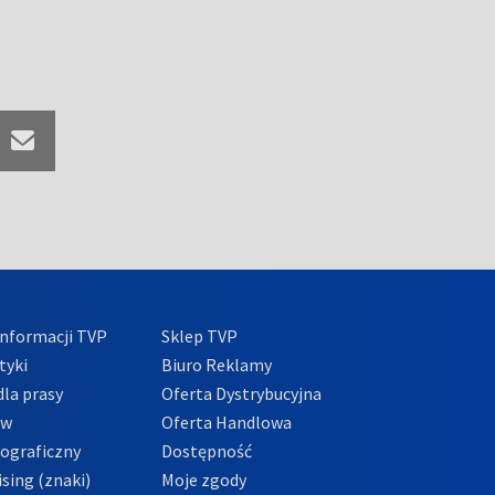
nformacji TVP
Sklep TVP
tyki
Biuro Reklamy
la prasy
Oferta Dystrybucyjna
ów
Oferta Handlowa
tograficzny
Dostępność
sing (znaki)
Moje zgody