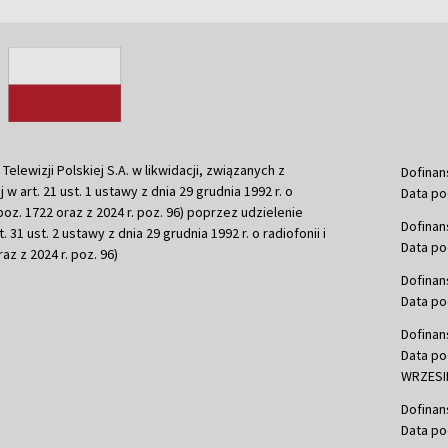
ewizji Polskiej S.A. w likwidacji, związanych z
Dofinan
j w art. 21 ust. 1 ustawy z dnia 29 grudnia 1992 r. o
Data po
r. poz. 1722 oraz z 2024 r. poz. 96) poprzez udzielenie
Dofinan
 31 ust. 2 ustawy z dnia 29 grudnia 1992 r. o radiofonii i
Data po
raz z 2024 r. poz. 96)
Dofinan
Data po
Dofinan
Data po
WRZESIE
Dofinan
Data po