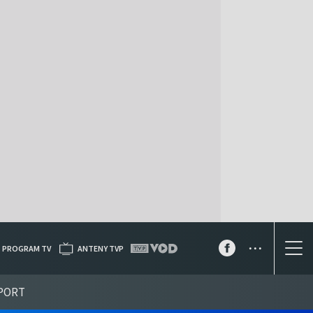
...
PROGRAM TV
ANTENY TVP
PORT