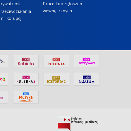
Prywatności
Procedura zgłoszeń
wewnętrznych
przeciwdziałania
m i korupcji