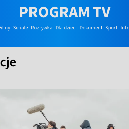
PROGRAM TV
Filmy
Seriale
Rozrywka
Dla dzieci
Dokument
Sport
Inf
cje