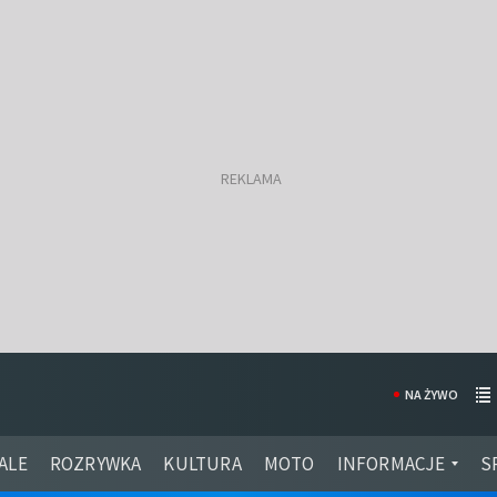
NA ŻYWO
ALE
ROZRYWKA
KULTURA
MOTO
INFORMACJE
S