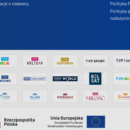
acje o nadawcy
Polityka 
Polityka 
nadużycio