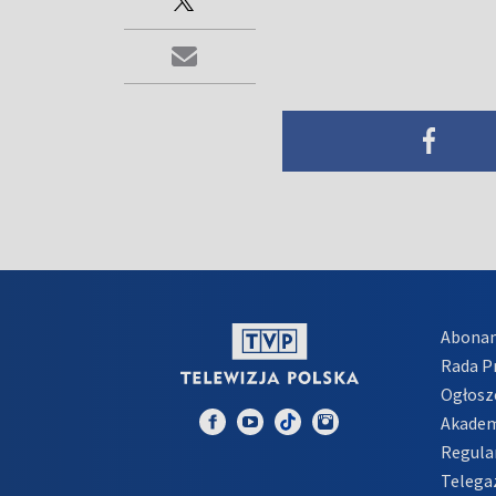
Abona
Rada 
Ogłosz
Akadem
Regula
Telega