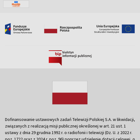
Dofinansowanie ustawowych zadań Telewizji Polskiej S.A. w likwidacji,
związanych z realizacją misji publicznej określonej w art. 21 ust. 1
ustawy z dnia 29 grudnia 1992 r. o radiofonii i telewizji (Dz. U. z 2022 r.
poz. 1722 oraz z 2024 r. poz. 96) poprzez udzielenie dotacji celowej, o