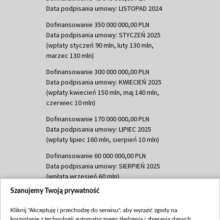
Data podpisania umowy: LISTOPAD 2024
Dofinansowanie 350 000 000,00 PLN
Data podpisania umowy: STYCZEŃ 2025
(wpłaty styczeń 90 mln, luty 130 mln,
marzec 130 mln)
Dofinansowanie 300 000 000,00 PLN
Data podpisania umowy: KWIECIEŃ 2025
(wpłaty kwiecień 150 mln, maj 140 mln,
czerwiec 10 mln)
Dofinansowanie 170 000 000,00 PLN
Data podpisania umowy: LIPIEC 2025
(wpłaty lipiec 160 mln, sierpień 10 mln)
Dofinansowanie 60 000 000,00 PLN
Data podpisania umowy: SIERPIEŃ 2025
(wpłata wrzesień 60 mln)
Szanujemy Twoją prywatność
Dofinansowanie 635 783 051,21 PLN
Data podpisania umowy: WRZESIEŃ 2025
Kliknij "Akceptuję i przechodzę do serwisu", aby wyrazić zgody na
(wpłata wrzesień 100 mln, październik 350
korzystanie z technologii automatycznego śledzenia i zbierania danych,