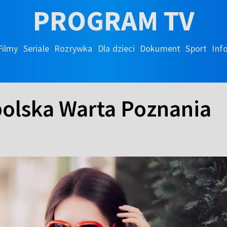
PROGRAM TV
Filmy
Seriale
Rozrywka
Dla dzieci
Dokument
Sport
Inf
olska Warta Poznania