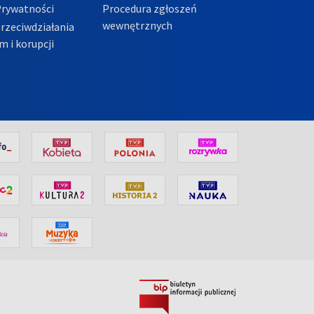
Prywatności
Procedura zgłoszeń
wewnętrznych
przeciwdziałania
m i korupcji