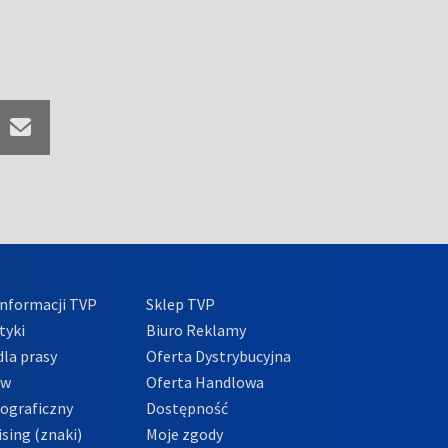
nformacji TVP
Sklep TVP
tyki
Biuro Reklamy
la prasy
Oferta Dystrybucyjna
ów
Oferta Handlowa
tograficzny
Dostępność
sing (znaki)
Moje zgody