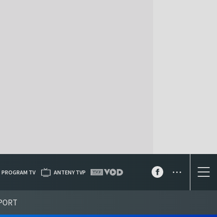
...
PROGRAM TV
ANTENY TVP
PORT