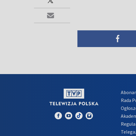
Abona
Rada 
Ogłosz
Akadem
Regula
Telega