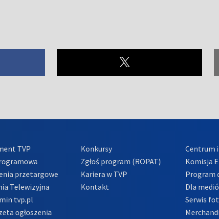
ment TVP
Konkursy
Centrum i
Programowa
Zgłoś program (ROPAT)
Komisja E
enia przetargowe
Kariera w TVP
Program d
ia Telewizyjna
Kontakt
Dla medi
min tvp.pl
Serwis fo
zeta ogłoszenia
Merchandi