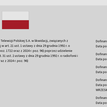
ewizji Polskiej S.A. w likwidacji, związanych z
Dofinan
j w art. 21 ust. 1 ustawy z dnia 29 grudnia 1992 r. o
Data po
r. poz. 1722 oraz z 2024 r. poz. 96) poprzez udzielenie
Dofinan
 31 ust. 2 ustawy z dnia 29 grudnia 1992 r. o radiofonii i
Data po
raz z 2024 r. poz. 96)
Dofinan
Data po
Dofinan
Data po
WRZESIE
Dofinan
Data po