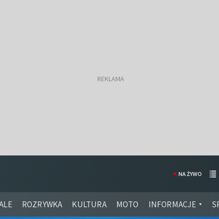
NA ŻYWO
ALE
ROZRYWKA
KULTURA
MOTO
INFORMACJE
S