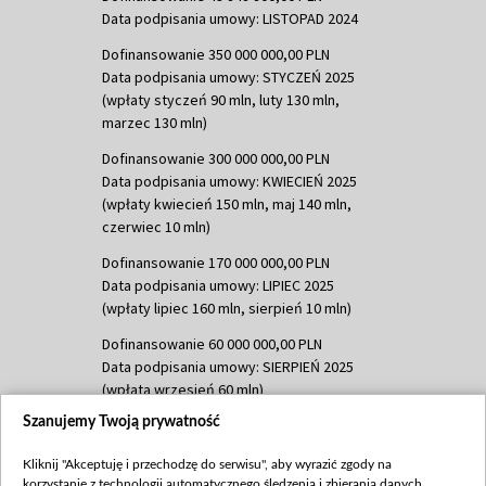
Data podpisania umowy: LISTOPAD 2024
Dofinansowanie 350 000 000,00 PLN
Data podpisania umowy: STYCZEŃ 2025
(wpłaty styczeń 90 mln, luty 130 mln,
marzec 130 mln)
Dofinansowanie 300 000 000,00 PLN
Data podpisania umowy: KWIECIEŃ 2025
(wpłaty kwiecień 150 mln, maj 140 mln,
czerwiec 10 mln)
Dofinansowanie 170 000 000,00 PLN
Data podpisania umowy: LIPIEC 2025
(wpłaty lipiec 160 mln, sierpień 10 mln)
Dofinansowanie 60 000 000,00 PLN
Data podpisania umowy: SIERPIEŃ 2025
(wpłata wrzesień 60 mln)
Szanujemy Twoją prywatność
Dofinansowanie 635 783 051,21 PLN
Data podpisania umowy: WRZESIEŃ 2025
Kliknij "Akceptuję i przechodzę do serwisu", aby wyrazić zgody na
(wpłata wrzesień 100 mln, październik 350
korzystanie z technologii automatycznego śledzenia i zbierania danych,