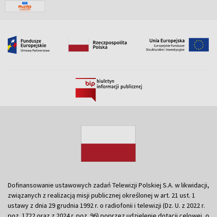
Dofinansowanie ustawowych zadań Telewizji Polskiej S.A. w likwidacji,
związanych z realizacją misji publicznej określonej w art. 21 ust. 1
ustawy z dnia 29 grudnia 1992 r. o radiofonii i telewizji (Dz. U. z 2022 r.
poz. 1722 oraz z 2024 r. poz. 96) poprzez udzielenie dotacji celowej, o