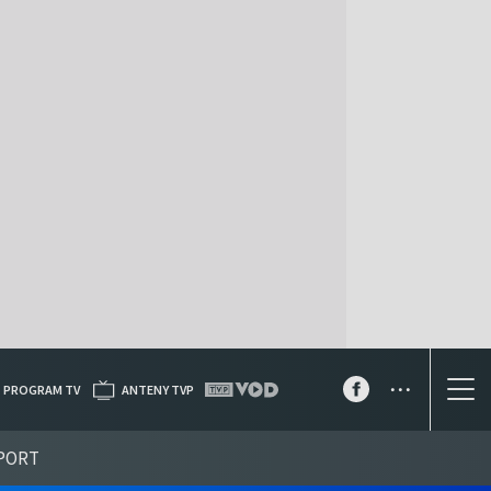
...
PROGRAM TV
ANTENY TVP
PORT