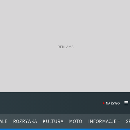
NA ŻYWO
ALE
ROZRYWKA
KULTURA
MOTO
INFORMACJE
S