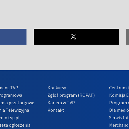
ment TVP
Konkursy
Centrum i
Programowa
Zgłoś program (ROPAT)
Komisja E
enia przetargowe
Kariera w TVP
Program d
ia Telewizyjna
Kontakt
Dla medi
min tvp.pl
Serwis fo
zeta ogłoszenia
Merchandi