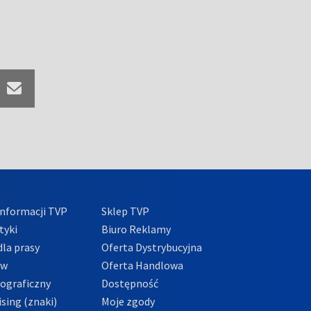
nformacji TVP
Sklep TVP
tyki
Biuro Reklamy
la prasy
Oferta Dystrybucyjna
ów
Oferta Handlowa
tograficzny
Dostępność
sing (znaki)
Moje zgody