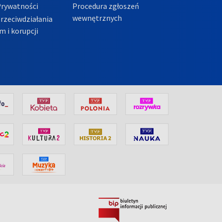
Prywatności
Procedura zgłoszeń
wewnętrznych
przeciwdziałania
m i korupcji