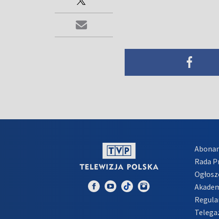
Abona
Rada 
Ogłosz
Akadem
Regula
Telega