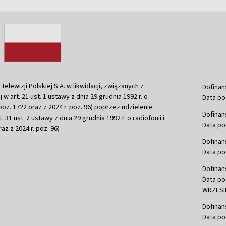
ewizji Polskiej S.A. w likwidacji, związanych z
Dofinan
j w art. 21 ust. 1 ustawy z dnia 29 grudnia 1992 r. o
Data po
r. poz. 1722 oraz z 2024 r. poz. 96) poprzez udzielenie
Dofinan
 31 ust. 2 ustawy z dnia 29 grudnia 1992 r. o radiofonii i
Data po
raz z 2024 r. poz. 96)
Dofinan
Data po
Dofinan
Data po
WRZESIE
Dofinan
Data po