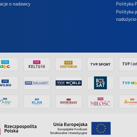
acje o nadawcy
Polityka 
Polityka 
nadużycio