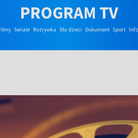
PROGRAM TV
Filmy
Seriale
Rozrywka
Dla dzieci
Dokument
Sport
Inf