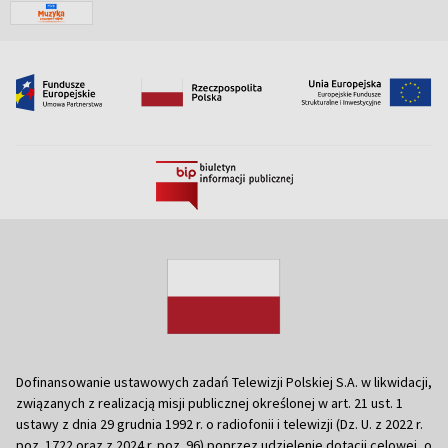
Dofinansowanie ustawowych zadań Telewizji Polskiej S.A. w likwidacji,
związanych z realizacją misji publicznej określonej w art. 21 ust. 1
ustawy z dnia 29 grudnia 1992 r. o radiofonii i telewizji (Dz. U. z 2022 r.
poz. 1722 oraz z 2024 r. poz. 96) poprzez udzielenie dotacji celowej, o