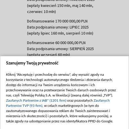
(wpłaty kwiecień 150 mln, maj 140 mln,
czerwiec 10 mln)
Dofinansowanie 170 000 000,00 PLN
Data podpisania umowy: LIPIEC 2025
(wpłaty lipiec 160 mln, sierpień 10 mln)
Dofinansowanie 60 000 000,00 PLN
Data podpisania umowy: SIERPIEŃ 2025
(wpłata wrzesień 60 mln)
Szanujemy Twoją prywatność
Dofinansowanie 635 783 051,21 PLN
Data podpisania umowy: WRZESIEŃ 2025
Kliknij "Akceptuję i przechodzę do serwisu", aby wyrazić zgody na
(wpłata wrzesień 100 mln, październik 350
korzystanie z technologii automatycznego śledzenia i zbierania danych,
mln, listopad 265 mln)
dostęp do informacji na Twoim urządzeniu końcowym i ich
przechowywanie oraz na przetwarzanie Twoich danych osobowych przez
Dofinansowanie 48 862 000,00 PLN
nas, czyli Telewizję Polską S.A. w likwidacji (zwaną dalej również „TVP”),
Data podpisania umowy: GRUDZIEŃ 2025
Zaufanych Partnerów z IAB* (1201 firm)
oraz pozostałych
Zaufanych
(wpłata grudzień 60,548 mln)
Partnerów TVP (93 firm)
, w celach marketingowych (w tym do
zautomatyzowanego dopasowania reklam do Twoich zainteresowań i
Dofinansowanie 900 000 000,00 PLN
mierzenia ich skuteczności) i pozostałych, które wskazujemy poniżej, a
Data podpisania umowy: LUTY 2026 (wpłata
także zgody na udostępnianie przez nas identyfikatora PPID do Google.
26 lutego 80 mln, 4 marca 370 mln,
8