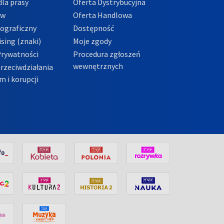
la prasy
Oferta Dystrybucyjna
ów
Oferta Handlowa
tograficzny
Dostępność
sing (znaki)
Moje zgody
Prywatności
Procedura zgłoszeń
wewnętrznych
przeciwdziałania
m i korupcji