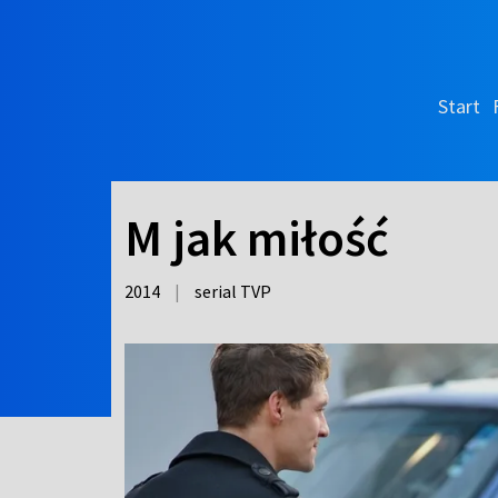
Start
M jak miłość
2014
|
serial TVP