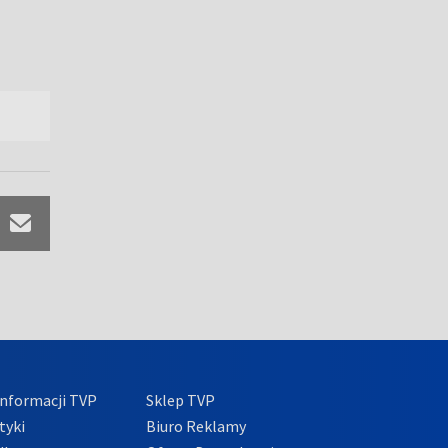
nformacji TVP
Sklep TVP
tyki
Biuro Reklamy