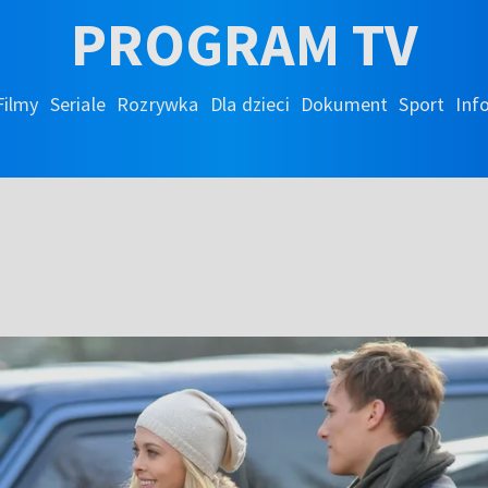
PROGRAM TV
Filmy
Seriale
Rozrywka
Dla dzieci
Dokument
Sport
Inf