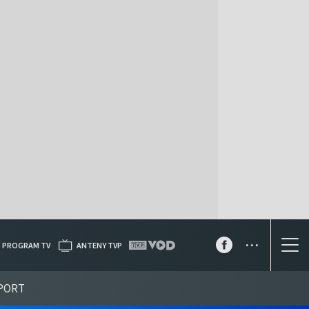
...
PROGRAM TV
ANTENY TVP
PORT