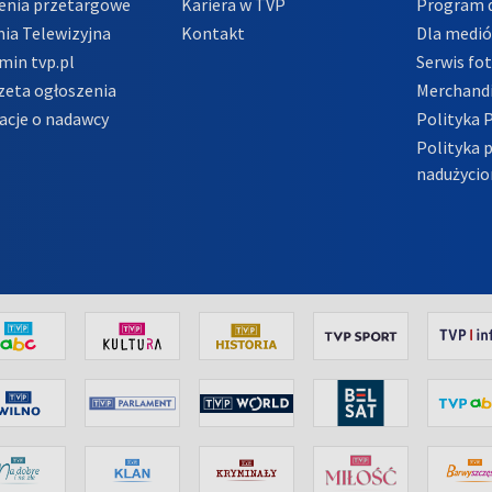
enia przetargowe
Kariera w TVP
Program d
ia Telewizyjna
Kontakt
Dla medi
min tvp.pl
Serwis fo
zeta ogłoszenia
Merchandi
acje o nadawcy
Polityka 
Polityka 
nadużycio