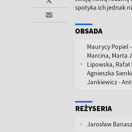
spotyka ich jednak n
OBSADA
Maurycy Popiel -
Marcina, Marta J
Lipowska, Rafał 
Agnieszka Sienki
Jankiewicz - An
REŻYSERIA
Jarosław Banas