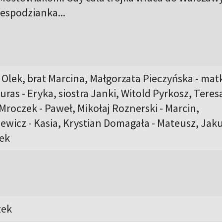
iespodzianka...
 Olek, brat Marcina, Małgorzata Pieczyńska - mat
uras - Eryka, siostra Janki, Witold Pyrkosz, Teres
Mroczek - Paweł, Mikołaj Roznerski - Marcin,
ewicz - Kasia, Krystian Domagała - Mateusz, Jak
tek
zek