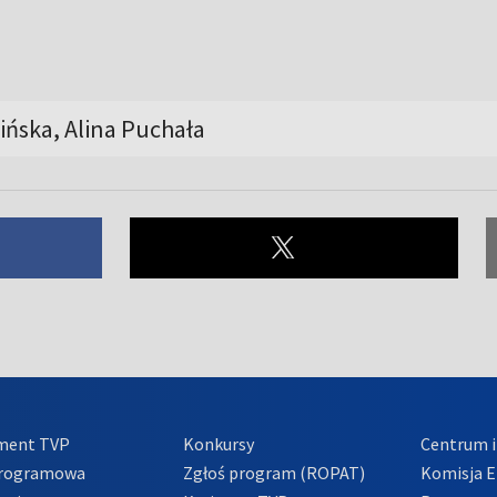
ińska, Alina Puchała
ment TVP
Konkursy
Centrum i
Programowa
Zgłoś program (ROPAT)
Komisja E