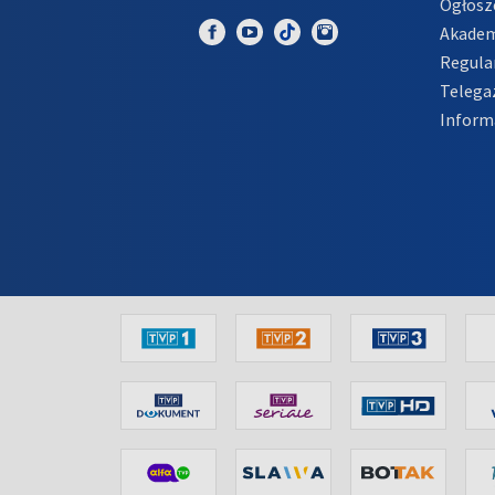
Ogłosz
Akadem
Regula
Telega
Inform