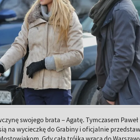
wczynę swojego brata – Agatę. Tymczasem Paweł
sią na wycieczkę do Grabiny i oficjalnie przedstaw
Mostowiakom. Gdy cała trójka wraca do Warszawy