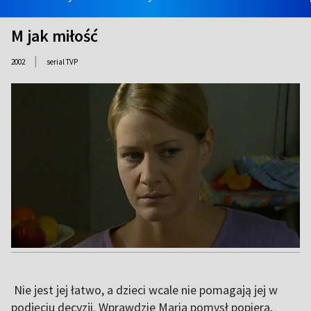
M jak miłość
|
2002
serial TVP
Nie jest jej łatwo, a dzieci wcale nie pomagają jej w
podjęciu decyzji. Wprawdzie Maria pomysł popiera,