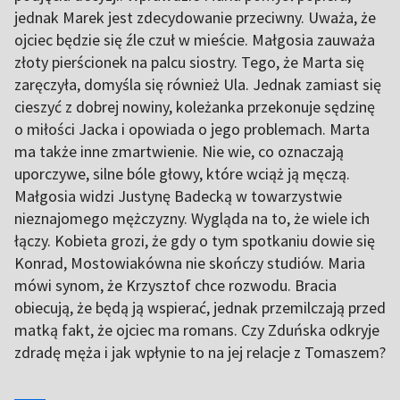
jednak Marek jest zdecydowanie przeciwny. Uważa, że
ojciec będzie się źle czuł w mieście. Małgosia zauważa
złoty pierścionek na palcu siostry. Tego, że Marta się
zaręczyła, domyśla się również Ula. Jednak zamiast się
cieszyć z dobrej nowiny, koleżanka przekonuje sędzinę
o miłości Jacka i opowiada o jego problemach. Marta
ma także inne zmartwienie. Nie wie, co oznaczają
uporczywe, silne bóle głowy, które wciąż ją męczą.
Małgosia widzi Justynę Badecką w towarzystwie
nieznajomego mężczyzny. Wygląda na to, że wiele ich
łączy. Kobieta grozi, że gdy o tym spotkaniu dowie się
Konrad, Mostowiakówna nie skończy studiów. Maria
mówi synom, że Krzysztof chce rozwodu. Bracia
obiecują, że będą ją wspierać, jednak przemilczają przed
matką fakt, że ojciec ma romans. Czy Zduńska odkryje
zdradę męża i jak wpłynie to na jej relacje z Tomaszem?