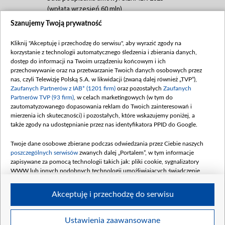
(wpłata wrzesień 60 mln)
Szanujemy Twoją prywatność
Dofinansowanie 635 783 051,21 PLN
Data podpisania umowy: WRZESIEŃ 2025
Kliknij "Akceptuję i przechodzę do serwisu", aby wyrazić zgody na
(wpłata wrzesień 100 mln, październik 350
korzystanie z technologii automatycznego śledzenia i zbierania danych,
mln, listopad 265 mln)
dostęp do informacji na Twoim urządzeniu końcowym i ich
przechowywanie oraz na przetwarzanie Twoich danych osobowych przez
Dofinansowanie 48 862 000,00 PLN
nas, czyli Telewizję Polską S.A. w likwidacji (zwaną dalej również „TVP”),
Data podpisania umowy: GRUDZIEŃ 2025
Zaufanych Partnerów z IAB* (1201 firm)
oraz pozostałych
Zaufanych
(wpłata grudzień 60,548 mln)
Partnerów TVP (93 firm)
, w celach marketingowych (w tym do
zautomatyzowanego dopasowania reklam do Twoich zainteresowań i
Dofinansowanie 900 000 000,00 PLN
mierzenia ich skuteczności) i pozostałych, które wskazujemy poniżej, a
Data podpisania umowy: LUTY 2026 (wpłata
także zgody na udostępnianie przez nas identyfikatora PPID do Google.
26 lutego 80 mln, 4 marca 370 mln,
8
kwiecień 180 mln, 7 maja 180 mln, 8
Twoje dane osobowe zbierane podczas odwiedzania przez Ciebie naszych
czerwca 90 mln)
poszczególnych serwisów
zwanych dalej „Portalem”, w tym informacje
zapisywane za pomocą technologii takich jak: pliki cookie, sygnalizatory
Dofinansowanie 250 000 000,00 PLN
WWW lub innych podobnych technologii umożliwiających świadczenie
Data podpisania umowy LIPIEC 2026 (wpłata
dopasowanych i bezpiecznych usług, personalizację treści oraz reklam,
udostępnianie funkcji mediów społecznościowych oraz analizowanie ruchu
4 sierpnia 250 mln
Akceptuję i przechodzę do serwisu
w Internecie.
Twoje dane osobowe zbierane podczas odwiedzania przez Ciebie
Ustawienia zaawansowane