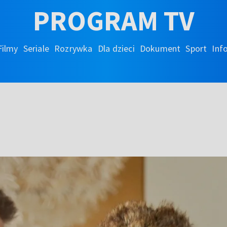
PROGRAM TV
Filmy
Seriale
Rozrywka
Dla dzieci
Dokument
Sport
Inf