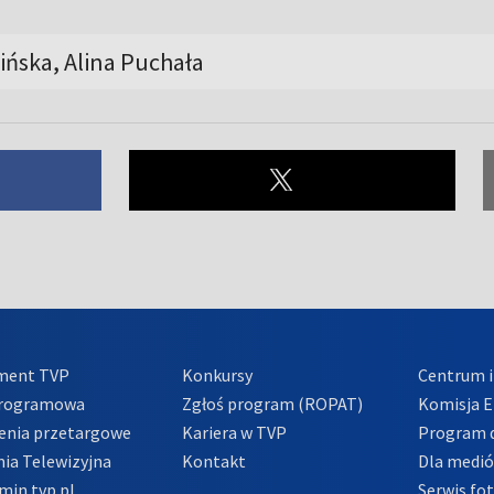
ińska, Alina Puchała
ment TVP
Konkursy
Centrum i
Programowa
Zgłoś program (ROPAT)
Komisja E
enia przetargowe
Kariera w TVP
Program d
ia Telewizyjna
Kontakt
Dla medi
min tvp.pl
Serwis fo