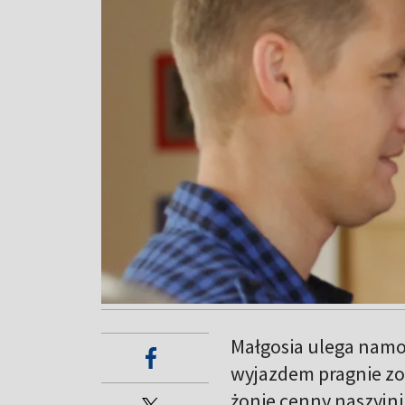
Małgosia ulega namo
wyjazdem pragnie zo
żonie cenny naszyjni