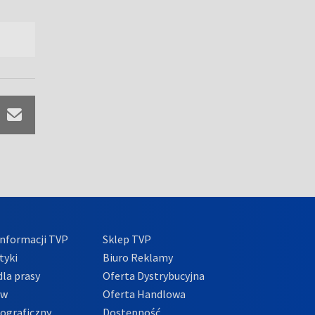
nformacji TVP
Sklep TVP
tyki
Biuro Reklamy
la prasy
Oferta Dystrybucyjna
ów
Oferta Handlowa
tograficzny
Dostępność