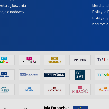
zeta ogłoszenia
Merchandi
acje o nadawcy
Polityka 
Polityka 
nadużycio