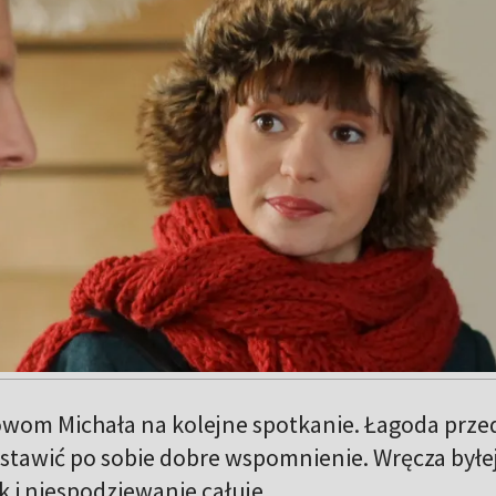
wom Michała na kolejne spotkanie. Łagoda prze
stawić po sobie dobre wspomnienie. Wręcza byłe
k i niespodziewanie całuje.