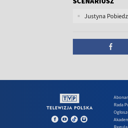
SCENARIUSZ
Justyna Pobiedz
Abona
Rada 
Ogłosz
Akadem
Regula