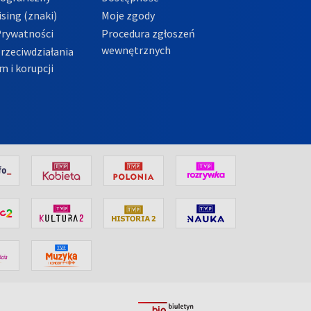
sing (znaki)
Moje zgody
Prywatności
Procedura zgłoszeń
wewnętrznych
przeciwdziałania
m i korupcji