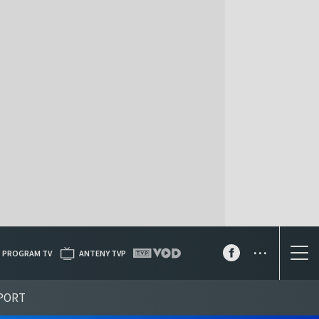
...
PROGRAM TV
ANTENY TVP
PORT