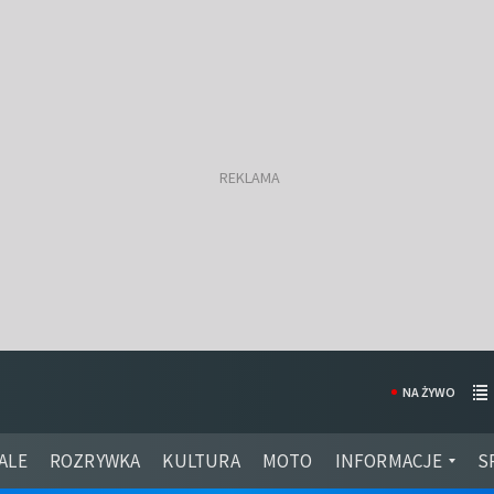
NA ŻYWO
ALE
ROZRYWKA
KULTURA
MOTO
INFORMACJE
S