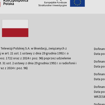
ewizji Polskiej S.A. w likwidacji, związanych z
Dofinan
j w art. 21 ust. 1 ustawy z dnia 29 grudnia 1992 r. o
Data po
r. poz. 1722 oraz z 2024 r. poz. 96) poprzez udzielenie
Dofinan
 31 ust. 2 ustawy z dnia 29 grudnia 1992 r. o radiofonii i
Data po
raz z 2024 r. poz. 96)
Dofinan
Data po
Dofinan
Data po
WRZESIE
Dofinan