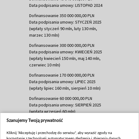
Data podpisania umowy: LISTOPAD 2024
Dofinansowanie 350 000 000,00 PLN
Data podpisania umowy: STYCZEŃ 2025
(wpłaty styczeń 90 mln, luty 130 mln,
marzec 130 mln)
Dofinansowanie 300 000 000,00 PLN
Data podpisania umowy: KWIECIEŃ 2025
(wpłaty kwiecień 150 mln, maj 140 mln,
czerwiec 10 mln)
Dofinansowanie 170 000 000,00 PLN
Data podpisania umowy: LIPIEC 2025
(wpłaty lipiec 160 mln, sierpień 10 mln)
Dofinansowanie 60 000 000,00 PLN
Data podpisania umowy: SIERPIEŃ 2025
(wpłata wrzesień 60 mln)
Szanujemy Twoją prywatność
Dofinansowanie 635 783 051,21 PLN
Data podpisania umowy: WRZESIEŃ 2025
Kliknij "Akceptuję i przechodzę do serwisu", aby wyrazić zgody na
(wpłata wrzesień 100 mln, październik 350
korzystanie z technologii automatycznego śledzenia i zbierania danych,