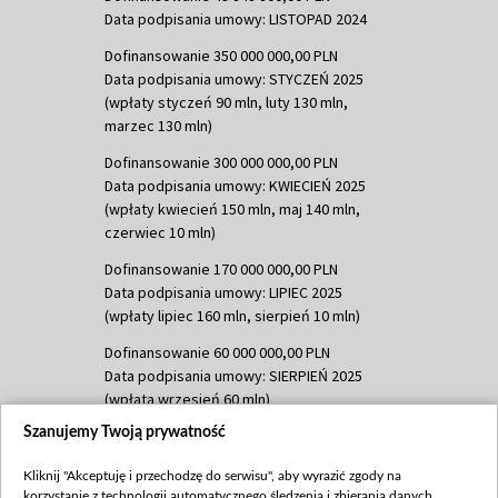
Data podpisania umowy: LISTOPAD 2024
Dofinansowanie 350 000 000,00 PLN
Data podpisania umowy: STYCZEŃ 2025
(wpłaty styczeń 90 mln, luty 130 mln,
marzec 130 mln)
Dofinansowanie 300 000 000,00 PLN
Data podpisania umowy: KWIECIEŃ 2025
(wpłaty kwiecień 150 mln, maj 140 mln,
czerwiec 10 mln)
Dofinansowanie 170 000 000,00 PLN
Data podpisania umowy: LIPIEC 2025
(wpłaty lipiec 160 mln, sierpień 10 mln)
Dofinansowanie 60 000 000,00 PLN
Data podpisania umowy: SIERPIEŃ 2025
(wpłata wrzesień 60 mln)
Szanujemy Twoją prywatność
Dofinansowanie 635 783 051,21 PLN
Data podpisania umowy: WRZESIEŃ 2025
Kliknij "Akceptuję i przechodzę do serwisu", aby wyrazić zgody na
(wpłata wrzesień 100 mln, październik 350
korzystanie z technologii automatycznego śledzenia i zbierania danych,