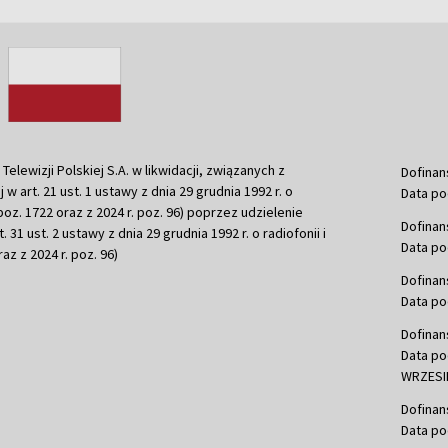
ewizji Polskiej S.A. w likwidacji, związanych z
Dofinan
j w art. 21 ust. 1 ustawy z dnia 29 grudnia 1992 r. o
Data po
r. poz. 1722 oraz z 2024 r. poz. 96) poprzez udzielenie
Dofinan
 31 ust. 2 ustawy z dnia 29 grudnia 1992 r. o radiofonii i
Data po
raz z 2024 r. poz. 96)
Dofinan
Data po
Dofinan
Data po
WRZESIE
Dofinan
Data po