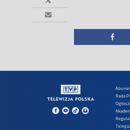
Abona
Rada 
Ogłosz
Akadem
Regula
Telega