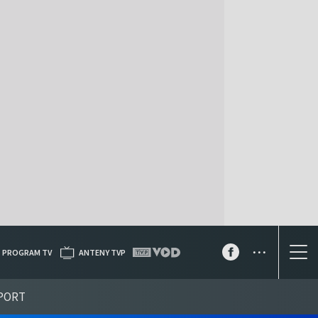
...
PROGRAM TV
ANTENY TVP
PORT