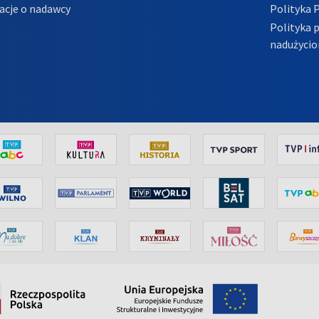
acje o nadawcy
Polityka 
Polityka 
nadużycio