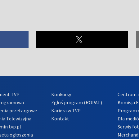
ment TVP
Konkursy
Centrum i
Programowa
Zgłoś program (ROPAT)
Komisja E
enia przetargowe
Kariera w TVP
Program d
ia Telewizyjna
Kontakt
Dla medi
min tvp.pl
Serwis fo
zeta ogłoszenia
Merchandi