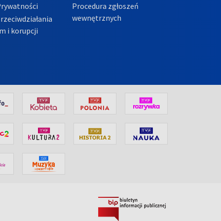
Prywatności
Procedura zgłoszeń
wewnętrznych
przeciwdziałania
m i korupcji