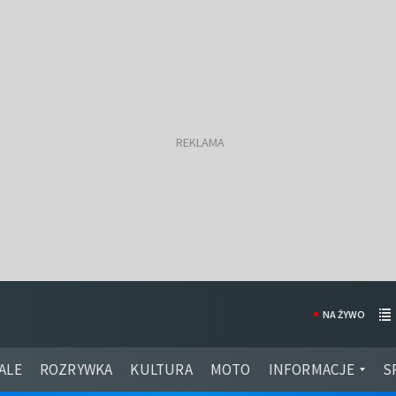
NA ŻYWO
ALE
ROZRYWKA
KULTURA
MOTO
INFORMACJE
S