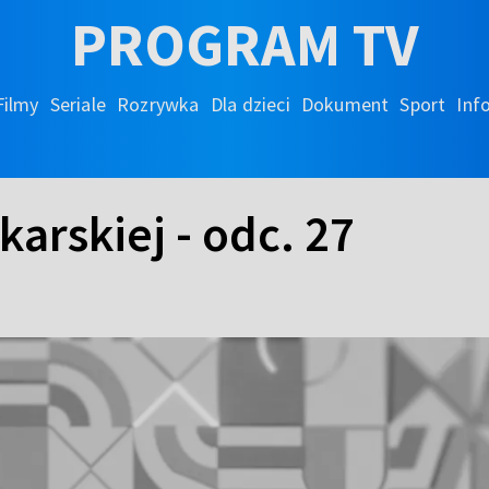
PROGRAM TV
Filmy
Seriale
Rozrywka
Dla dzieci
Dokument
Sport
Inf
karskiej - odc. 27