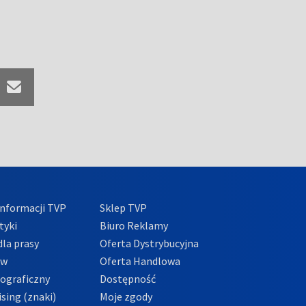
nformacji TVP
Sklep TVP
tyki
Biuro Reklamy
la prasy
Oferta Dystrybucyjna
ów
Oferta Handlowa
tograficzny
Dostępność
sing (znaki)
Moje zgody