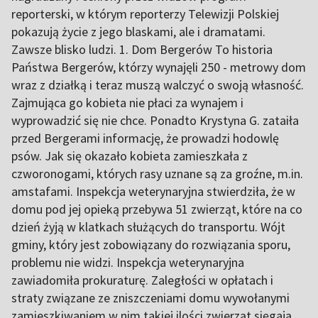
reporterski, w którym reporterzy Telewizji Polskiej
pokazują życie z jego blaskami, ale i dramatami.
Zawsze blisko ludzi. 1. Dom Bergerów To historia
Państwa Bergerów, którzy wynajęli 250 - metrowy dom
wraz z działką i teraz muszą walczyć o swoją własność.
Zajmująca go kobieta nie płaci za wynajem i
wyprowadzić się nie chce. Ponadto Krystyna G. zataiła
przed Bergerami informację, że prowadzi hodowlę
psów. Jak się okazało kobieta zamieszkała z
czworonogami, których rasy uznane są za groźne, m.in.
amstafami. Inspekcja weterynaryjna stwierdziła, że w
domu pod jej opieką przebywa 51 zwierząt, które na co
dzień żyją w klatkach służących do transportu. Wójt
gminy, który jest zobowiązany do rozwiązania sporu,
problemu nie widzi. Inspekcja weterynaryjna
zawiadomiła prokuraturę. Zaległości w opłatach i
straty związane ze zniszczeniami domu wywołanymi
zamieszkiwaniem w nim takiej ilości zwierząt sięgają