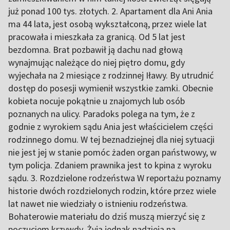
już ponad 100 tys. złotych. 2. Apartament dla Ani Ania
ma 44 lata, jest osobą wykształconą, przez wiele lat
pracowała i mieszkała za granicą. Od 5 lat jest
bezdomna. Brat pozbawił ją dachu nad głową
wynajmując należące do niej piętro domu, gdy
wyjechała na 2 miesiące z rodzinnej Iławy. By utrudnić
dostęp do posesji wymienił wszystkie zamki. Obecnie
kobieta nocuje pokątnie u znajomych lub osób
poznanych na ulicy. Paradoks polega na tym, że z
godnie z wyrokiem sądu Ania jest właścicielem części
rodzinnego domu. W tej beznadziejnej dla niej sytuacji
nie jest jej w stanie pomóc żaden organ państwowy, w
tym policja. Zdaniem prawnika jest to kpina z wyroku
sądu. 3. Rozdzielone rodzeństwa W reportażu poznamy
historie dwóch rozdzielonych rodzin, które przez wiele
lat nawet nie wiedziały o istnieniu rodzeństwa.
Bohaterowie materiału do dziś muszą mierzyć się z
poczuciem krzywdy. Żyją jednak nadzieją na