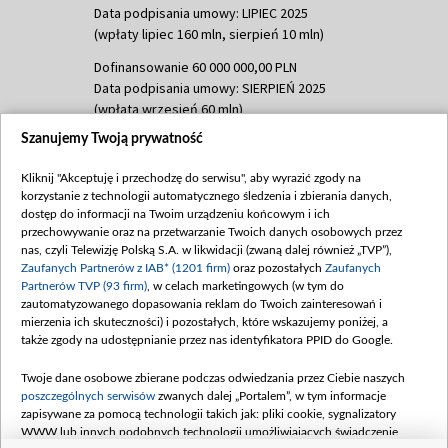
Data podpisania umowy: LIPIEC 2025
(wpłaty lipiec 160 mln, sierpień 10 mln)
Dofinansowanie 60 000 000,00 PLN
Data podpisania umowy: SIERPIEŃ 2025
(wpłata wrzesień 60 mln)
Szanujemy Twoją prywatność
Dofinansowanie 635 783 051,21 PLN
Data podpisania umowy: WRZESIEŃ 2025
Kliknij "Akceptuję i przechodzę do serwisu", aby wyrazić zgody na
(wpłata wrzesień 100 mln, październik 350
korzystanie z technologii automatycznego śledzenia i zbierania danych,
mln, listopad 265 mln)
dostęp do informacji na Twoim urządzeniu końcowym i ich
przechowywanie oraz na przetwarzanie Twoich danych osobowych przez
Dofinansowanie 48 862 000,00 PLN
nas, czyli Telewizję Polską S.A. w likwidacji (zwaną dalej również „TVP”),
Data podpisania umowy: GRUDZIEŃ 2025
Zaufanych Partnerów z IAB* (1201 firm)
oraz pozostałych
Zaufanych
(wpłata grudzień 60,548 mln)
Partnerów TVP (93 firm)
, w celach marketingowych (w tym do
zautomatyzowanego dopasowania reklam do Twoich zainteresowań i
Dofinansowanie 900 000 000,00 PLN
mierzenia ich skuteczności) i pozostałych, które wskazujemy poniżej, a
Data podpisania umowy: LUTY 2026 (wpłata
także zgody na udostępnianie przez nas identyfikatora PPID do Google.
26 lutego 80 mln, 4 marca 370 mln,
8
kwiecień 180 mln, 7 maja 180 mln, 8
Twoje dane osobowe zbierane podczas odwiedzania przez Ciebie naszych
czerwca 90 mln)
poszczególnych serwisów
zwanych dalej „Portalem”, w tym informacje
zapisywane za pomocą technologii takich jak: pliki cookie, sygnalizatory
Dofinansowanie 250 000 000,00 PLN
WWW lub innych podobnych technologii umożliwiających świadczenie