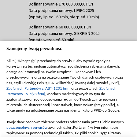
Dofinansowanie 170 000 000,00 PLN
Data podpisania umowy: LIPIEC 2025
(wpłaty lipiec 160 mln, sierpień 10 mln)
Dofinansowanie 60 000 000,00 PLN
Data podpisania umowy: SIERPIEŃ 2025
(wpłata wrzesień 60 mln)
Szanujemy Twoją prywatność
Dofinansowanie 635 783 051,21 PLN
Data podpisania umowy: WRZESIEŃ 2025
Kliknij "Akceptuję i przechodzę do serwisu", aby wyrazić zgody na
(wpłata wrzesień 100 mln, październik 350
korzystanie z technologii automatycznego śledzenia i zbierania danych,
mln, listopad 265 mln)
dostęp do informacji na Twoim urządzeniu końcowym i ich
przechowywanie oraz na przetwarzanie Twoich danych osobowych przez
Dofinansowanie 48 862 000,00 PLN
nas, czyli Telewizję Polską S.A. w likwidacji (zwaną dalej również „TVP”),
Data podpisania umowy: GRUDZIEŃ 2025
Zaufanych Partnerów z IAB* (1201 firm)
oraz pozostałych
Zaufanych
(wpłata grudzień 60,548 mln)
Partnerów TVP (93 firm)
, w celach marketingowych (w tym do
zautomatyzowanego dopasowania reklam do Twoich zainteresowań i
Dofinansowanie 900 000 000,00 PLN
mierzenia ich skuteczności) i pozostałych, które wskazujemy poniżej, a
Data podpisania umowy: LUTY 2026 (wpłata
także zgody na udostępnianie przez nas identyfikatora PPID do Google.
26 lutego 80 mln, 4 marca 370 mln,
8
kwiecień 180 mln, 7 maja 180 mln, 8
Twoje dane osobowe zbierane podczas odwiedzania przez Ciebie naszych
czerwca 90 mln)
poszczególnych serwisów
zwanych dalej „Portalem”, w tym informacje
zapisywane za pomocą technologii takich jak: pliki cookie, sygnalizatory