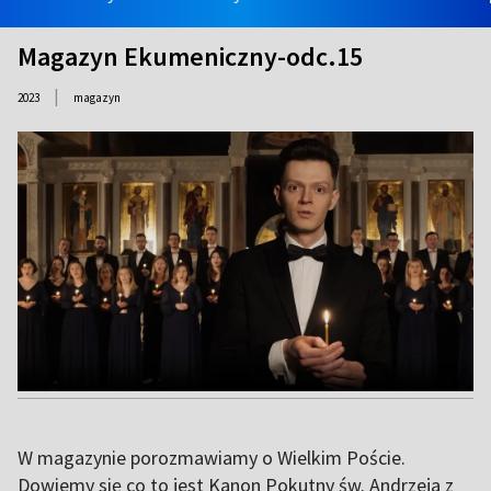
Magazyn Ekumeniczny-odc.15
|
2023
magazyn
W magazynie porozmawiamy o Wielkim Poście.
Dowiemy się co to jest Kanon Pokutny św. Andrzeja z