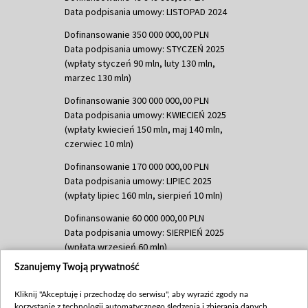
Data podpisania umowy: LISTOPAD 2024
Dofinansowanie 350 000 000,00 PLN
Data podpisania umowy: STYCZEŃ 2025
(wpłaty styczeń 90 mln, luty 130 mln,
marzec 130 mln)
Dofinansowanie 300 000 000,00 PLN
Data podpisania umowy: KWIECIEŃ 2025
(wpłaty kwiecień 150 mln, maj 140 mln,
czerwiec 10 mln)
Dofinansowanie 170 000 000,00 PLN
Data podpisania umowy: LIPIEC 2025
(wpłaty lipiec 160 mln, sierpień 10 mln)
Dofinansowanie 60 000 000,00 PLN
Data podpisania umowy: SIERPIEŃ 2025
(wpłata wrzesień 60 mln)
Szanujemy Twoją prywatność
Dofinansowanie 635 783 051,21 PLN
Data podpisania umowy: WRZESIEŃ 2025
Kliknij "Akceptuję i przechodzę do serwisu", aby wyrazić zgody na
(wpłata wrzesień 100 mln, październik 350
korzystanie z technologii automatycznego śledzenia i zbierania danych,