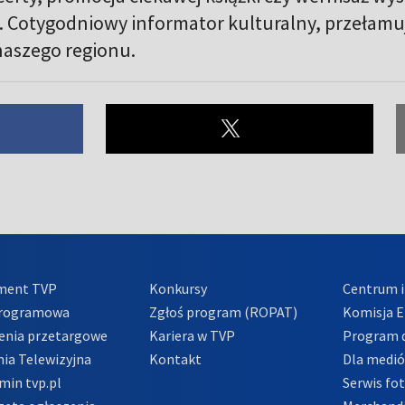
ć. Cotygodniowy informator kulturalny, przełamu
naszego regionu.
ment TVP
Konkursy
Centrum i
Programowa
Zgłoś program (ROPAT)
Komisja E
enia przetargowe
Kariera w TVP
Program d
ia Telewizyjna
Kontakt
Dla medi
min tvp.pl
Serwis fo