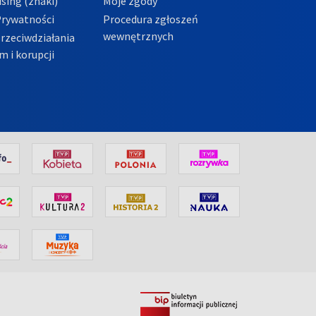
sing (znaki)
Moje zgody
Prywatności
Procedura zgłoszeń
wewnętrznych
przeciwdziałania
m i korupcji