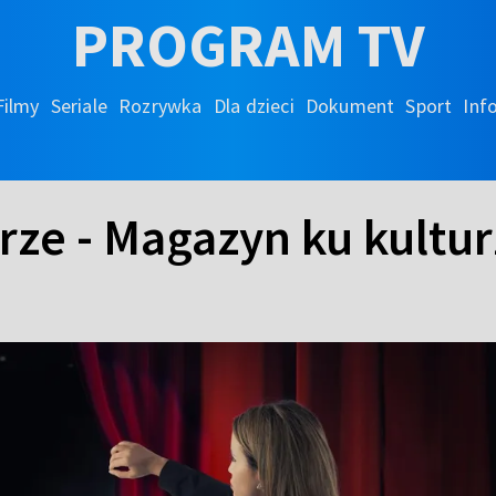
PROGRAM TV
Filmy
Seriale
Rozrywka
Dla dzieci
Dokument
Sport
Inf
rze - Magazyn ku kultur