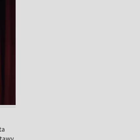
ta
stawy,