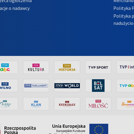
zeta ogłoszenia
Merchandi
acje o nadawcy
Polityka 
Polityka 
nadużycio