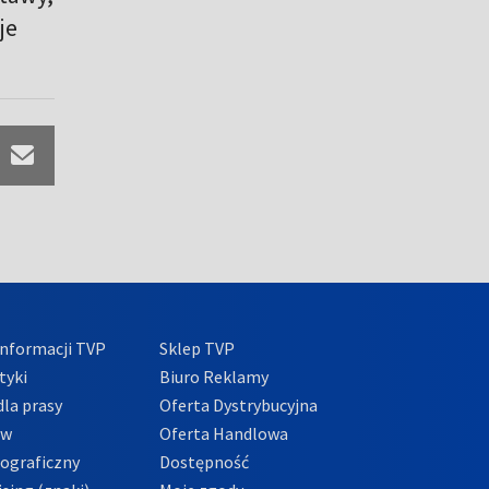
je
nformacji TVP
Sklep TVP
tyki
Biuro Reklamy
la prasy
Oferta Dystrybucyjna
ów
Oferta Handlowa
tograficzny
Dostępność