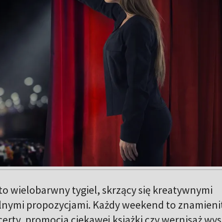
to wielobarwny tygiel, skrzący się kreatywnymi
lnymi propozycjami. Każdy weekend to znamieni
erty, promocja ciekawej książki czy wernisaż wy