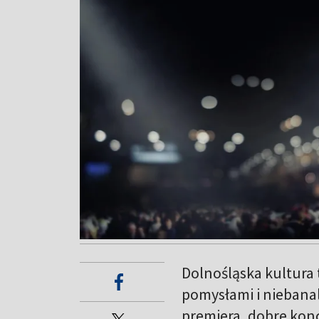
Dolnośląska kultura 
pomysłami i niebana
premiera, dobre konc