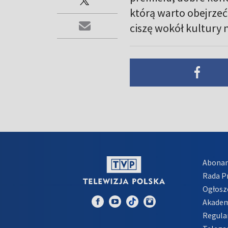
którą warto obejrze
ciszę wokół kultury 
Abona
Rada 
Ogłosz
Akadem
Regula