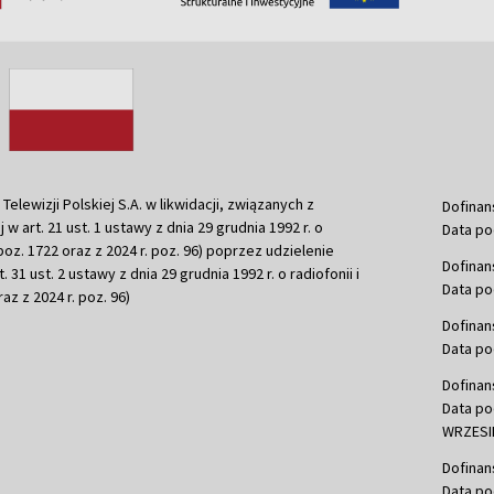
ewizji Polskiej S.A. w likwidacji, związanych z
Dofinan
j w art. 21 ust. 1 ustawy z dnia 29 grudnia 1992 r. o
Data po
r. poz. 1722 oraz z 2024 r. poz. 96) poprzez udzielenie
Dofinan
 31 ust. 2 ustawy z dnia 29 grudnia 1992 r. o radiofonii i
Data po
raz z 2024 r. poz. 96)
Dofinan
Data po
Dofinan
Data po
WRZESIE
Dofinan
Data po