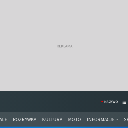
NA ŻYWO
ALE
ROZRYWKA
KULTURA
MOTO
INFORMACJE
S