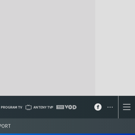
...
PROGRAM TV
ANTENY TVP
PORT