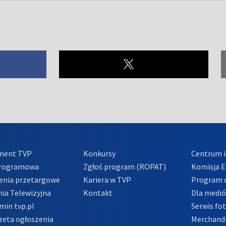
ment TVP
Konkursy
Centrum i
Programowa
Zgłoś program (ROPAT)
Komisja E
enia przetargowe
Kariera w TVP
Program d
ia Telewizyjna
Kontakt
Dla medi
min tvp.pl
Serwis fo
zeta ogłoszenia
Merchandi