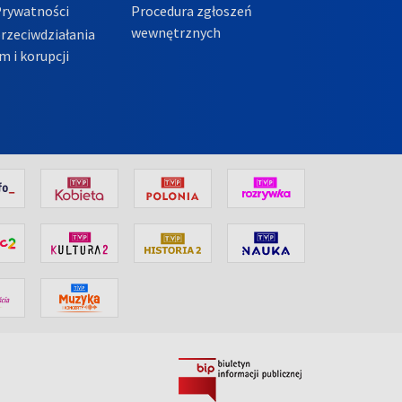
Prywatności
Procedura zgłoszeń
wewnętrznych
przeciwdziałania
m i korupcji