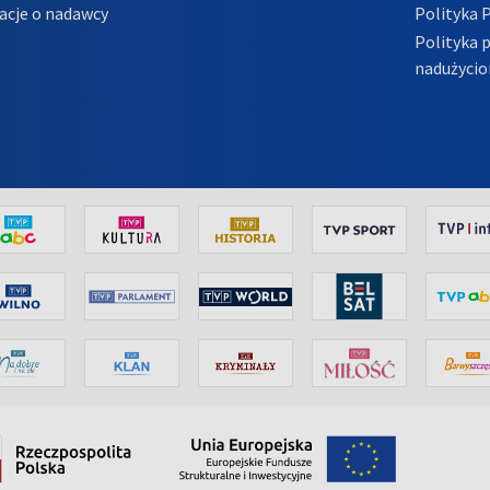
acje o nadawcy
Polityka 
Polityka 
nadużycio