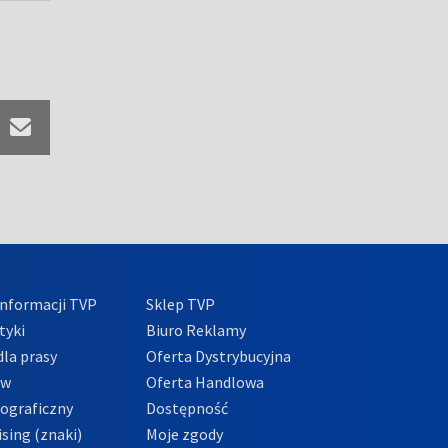
nformacji TVP
Sklep TVP
tyki
Biuro Reklamy
la prasy
Oferta Dystrybucyjna
ów
Oferta Handlowa
tograficzny
Dostępność
sing (znaki)
Moje zgody