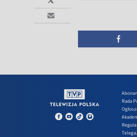
Abona
Rada 
Ogłosz
Akadem
Regula
Telega