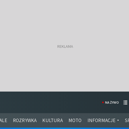
NA ŻYWO
ALE
ROZRYWKA
KULTURA
MOTO
INFORMACJE
S