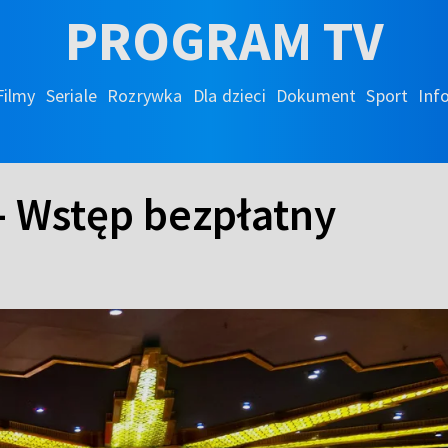
PROGRAM TV
Filmy
Seriale
Rozrywka
Dla dzieci
Dokument
Sport
Inf
- Wstęp bezpłatny