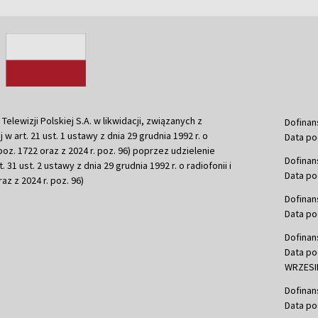
ewizji Polskiej S.A. w likwidacji, związanych z
Dofinan
j w art. 21 ust. 1 ustawy z dnia 29 grudnia 1992 r. o
Data po
r. poz. 1722 oraz z 2024 r. poz. 96) poprzez udzielenie
Dofinan
 31 ust. 2 ustawy z dnia 29 grudnia 1992 r. o radiofonii i
Data po
raz z 2024 r. poz. 96)
Dofinan
Data po
Dofinan
Data po
WRZESIE
Dofinan
Data po