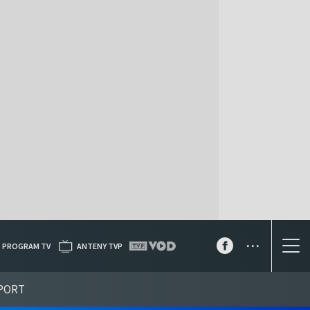
...
PROGRAM TV
ANTENY TVP
PORT