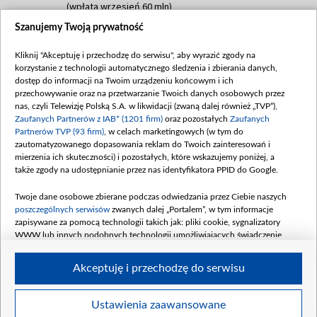
(wpłata wrzesień 60 mln)
Szanujemy Twoją prywatność
Dofinansowanie 635 783 051,21 PLN
Data podpisania umowy: WRZESIEŃ 2025
Kliknij "Akceptuję i przechodzę do serwisu", aby wyrazić zgody na
(wpłata wrzesień 100 mln, październik 350
korzystanie z technologii automatycznego śledzenia i zbierania danych,
mln, listopad 265 mln)
dostęp do informacji na Twoim urządzeniu końcowym i ich
przechowywanie oraz na przetwarzanie Twoich danych osobowych przez
Dofinansowanie 48 862 000,00 PLN
nas, czyli Telewizję Polską S.A. w likwidacji (zwaną dalej również „TVP”),
Data podpisania umowy: GRUDZIEŃ 2025
Zaufanych Partnerów z IAB* (1201 firm)
oraz pozostałych
Zaufanych
(wpłata grudzień 60,548 mln)
Partnerów TVP (93 firm)
, w celach marketingowych (w tym do
zautomatyzowanego dopasowania reklam do Twoich zainteresowań i
Dofinansowanie 900 000 000,00 PLN
mierzenia ich skuteczności) i pozostałych, które wskazujemy poniżej, a
Data podpisania umowy: LUTY 2026 (wpłata
także zgody na udostępnianie przez nas identyfikatora PPID do Google.
26 lutego 80 mln, 4 marca 370 mln,
8
kwiecień 180 mln, 7 maja 180 mln, 8
Twoje dane osobowe zbierane podczas odwiedzania przez Ciebie naszych
czerwca 90 mln)
poszczególnych serwisów
zwanych dalej „Portalem”, w tym informacje
zapisywane za pomocą technologii takich jak: pliki cookie, sygnalizatory
Dofinansowanie 250 000 000,00 PLN
WWW lub innych podobnych technologii umożliwiających świadczenie
Data podpisania umowy LIPIEC 2026 (wpłata
dopasowanych i bezpiecznych usług, personalizację treści oraz reklam,
udostępnianie funkcji mediów społecznościowych oraz analizowanie ruchu
4 sierpnia 250 mln
Akceptuję i przechodzę do serwisu
w Internecie.
Twoje dane osobowe zbierane podczas odwiedzania przez Ciebie
Ustawienia zaawansowane
poszczególnych serwisów
na Portalu, takie jak adresy IP, identyfikatory