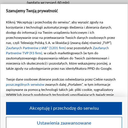
(wpłata wrzesień 60 mln)
Szanujemy Twoją prywatność
Dofinansowanie 635 783 051,21 PLN
Data podpisania umowy: WRZESIEŃ 2025
Kliknij "Akceptuję i przechodzę do serwisu", aby wyrazić zgody na
(wpłata wrzesień 100 mln, październik 350
korzystanie z technologii automatycznego śledzenia i zbierania danych,
mln, listopad 265 mln)
dostęp do informacji na Twoim urządzeniu końcowym i ich
przechowywanie oraz na przetwarzanie Twoich danych osobowych przez
Dofinansowanie 48 862 000,00 PLN
nas, czyli Telewizję Polską S.A. w likwidacji (zwaną dalej również „TVP”),
Data podpisania umowy: GRUDZIEŃ 2025
Zaufanych Partnerów z IAB* (1201 firm)
oraz pozostałych
Zaufanych
(wpłata grudzień 60,548 mln)
Partnerów TVP (93 firm)
, w celach marketingowych (w tym do
zautomatyzowanego dopasowania reklam do Twoich zainteresowań i
Dofinansowanie 900 000 000,00 PLN
mierzenia ich skuteczności) i pozostałych, które wskazujemy poniżej, a
Data podpisania umowy: LUTY 2026 (wpłata
także zgody na udostępnianie przez nas identyfikatora PPID do Google.
26 lutego 80 mln, 4 marca 370 mln,
8
kwiecień 180 mln, 7 maja 180 mln, 8
Twoje dane osobowe zbierane podczas odwiedzania przez Ciebie naszych
czerwca 90 mln)
poszczególnych serwisów
zwanych dalej „Portalem”, w tym informacje
zapisywane za pomocą technologii takich jak: pliki cookie, sygnalizatory
Dofinansowanie 250 000 000,00 PLN
WWW lub innych podobnych technologii umożliwiających świadczenie
Data podpisania umowy LIPIEC 2026 (wpłata
dopasowanych i bezpiecznych usług, personalizację treści oraz reklam,
udostępnianie funkcji mediów społecznościowych oraz analizowanie ruchu
4 sierpnia 250 mln
Akceptuję i przechodzę do serwisu
w Internecie.
Twoje dane osobowe zbierane podczas odwiedzania przez Ciebie
Ustawienia zaawansowane
poszczególnych serwisów
na Portalu, takie jak adresy IP, identyfikatory