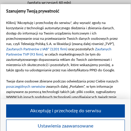
(wpłata wrzesień 60 mln)
Szanujemy Twoją prywatność
Dofinansowanie 635 783 051,21 PLN
Data podpisania umowy: WRZESIEŃ 2025
Kliknij "Akceptuję i przechodzę do serwisu", aby wyrazić zgody na
(wpłata wrzesień 100 mln, październik 350
korzystanie z technologii automatycznego śledzenia i zbierania danych,
mln, listopad 265 mln)
dostęp do informacji na Twoim urządzeniu końcowym i ich
przechowywanie oraz na przetwarzanie Twoich danych osobowych przez
Dofinansowanie 48 862 000,00 PLN
nas, czyli Telewizję Polską S.A. w likwidacji (zwaną dalej również „TVP”),
Data podpisania umowy: GRUDZIEŃ 2025
Zaufanych Partnerów z IAB* (1201 firm)
oraz pozostałych
Zaufanych
(wpłata grudzień 60,548 mln)
Partnerów TVP (93 firm)
, w celach marketingowych (w tym do
zautomatyzowanego dopasowania reklam do Twoich zainteresowań i
Dofinansowanie 900 000 000,00 PLN
mierzenia ich skuteczności) i pozostałych, które wskazujemy poniżej, a
Data podpisania umowy: LUTY 2026 (wpłata
także zgody na udostępnianie przez nas identyfikatora PPID do Google.
26 lutego 80 mln, 4 marca 370 mln,
8
kwiecień 180 mln, 7 maja 180 mln, 8
Twoje dane osobowe zbierane podczas odwiedzania przez Ciebie naszych
czerwca 90 mln)
poszczególnych serwisów
zwanych dalej „Portalem”, w tym informacje
zapisywane za pomocą technologii takich jak: pliki cookie, sygnalizatory
Dofinansowanie 250 000 000,00 PLN
WWW lub innych podobnych technologii umożliwiających świadczenie
Data podpisania umowy LIPIEC 2026 (wpłata
dopasowanych i bezpiecznych usług, personalizację treści oraz reklam,
udostępnianie funkcji mediów społecznościowych oraz analizowanie ruchu
4 sierpnia 250 mln
Akceptuję i przechodzę do serwisu
w Internecie.
Twoje dane osobowe zbierane podczas odwiedzania przez Ciebie
Ustawienia zaawansowane
poszczególnych serwisów
na Portalu, takie jak adresy IP, identyfikatory