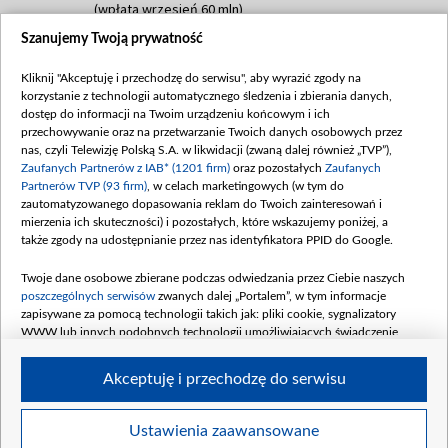
(wpłata wrzesień 60 mln)
Szanujemy Twoją prywatność
Dofinansowanie 635 783 051,21 PLN
Data podpisania umowy: WRZESIEŃ 2025
Kliknij "Akceptuję i przechodzę do serwisu", aby wyrazić zgody na
(wpłata wrzesień 100 mln, październik 350
korzystanie z technologii automatycznego śledzenia i zbierania danych,
mln, listopad 265 mln)
dostęp do informacji na Twoim urządzeniu końcowym i ich
przechowywanie oraz na przetwarzanie Twoich danych osobowych przez
Dofinansowanie 48 862 000,00 PLN
nas, czyli Telewizję Polską S.A. w likwidacji (zwaną dalej również „TVP”),
Data podpisania umowy: GRUDZIEŃ 2025
Zaufanych Partnerów z IAB* (1201 firm)
oraz pozostałych
Zaufanych
(wpłata grudzień 60,548 mln)
Partnerów TVP (93 firm)
, w celach marketingowych (w tym do
zautomatyzowanego dopasowania reklam do Twoich zainteresowań i
Dofinansowanie 900 000 000,00 PLN
mierzenia ich skuteczności) i pozostałych, które wskazujemy poniżej, a
Data podpisania umowy: LUTY 2026 (wpłata
także zgody na udostępnianie przez nas identyfikatora PPID do Google.
26 lutego 80 mln, 4 marca 370 mln,
8
kwiecień 180 mln, 7 maja 180 mln, 8
Twoje dane osobowe zbierane podczas odwiedzania przez Ciebie naszych
czerwca 90 mln)
poszczególnych serwisów
zwanych dalej „Portalem”, w tym informacje
zapisywane za pomocą technologii takich jak: pliki cookie, sygnalizatory
Dofinansowanie 250 000 000,00 PLN
WWW lub innych podobnych technologii umożliwiających świadczenie
Data podpisania umowy LIPIEC 2026 (wpłata
dopasowanych i bezpiecznych usług, personalizację treści oraz reklam,
udostępnianie funkcji mediów społecznościowych oraz analizowanie ruchu
4 sierpnia 250 mln
Akceptuję i przechodzę do serwisu
w Internecie.
Twoje dane osobowe zbierane podczas odwiedzania przez Ciebie
Ustawienia zaawansowane
poszczególnych serwisów
na Portalu, takie jak adresy IP, identyfikatory