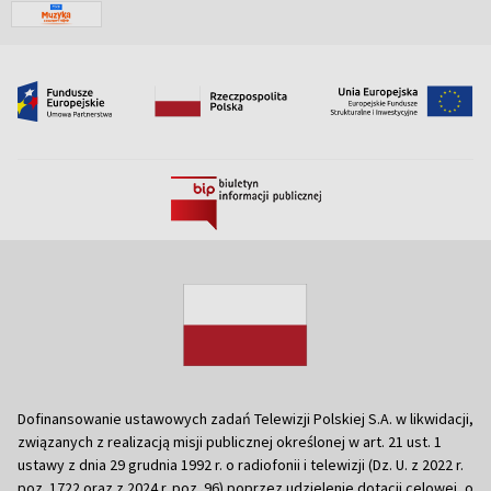
Dofinansowanie ustawowych zadań Telewizji Polskiej S.A. w likwidacji,
związanych z realizacją misji publicznej określonej w art. 21 ust. 1
ustawy z dnia 29 grudnia 1992 r. o radiofonii i telewizji (Dz. U. z 2022 r.
poz. 1722 oraz z 2024 r. poz. 96) poprzez udzielenie dotacji celowej, o