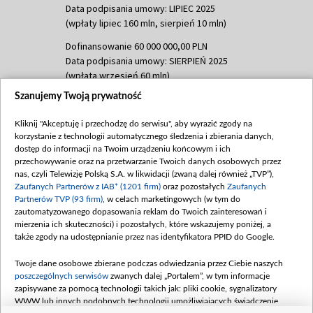
Data podpisania umowy: LIPIEC 2025
(wpłaty lipiec 160 mln, sierpień 10 mln)
Dofinansowanie 60 000 000,00 PLN
Data podpisania umowy: SIERPIEŃ 2025
(wpłata wrzesień 60 mln)
Szanujemy Twoją prywatność
Dofinansowanie 635 783 051,21 PLN
Data podpisania umowy: WRZESIEŃ 2025
Kliknij "Akceptuję i przechodzę do serwisu", aby wyrazić zgody na
(wpłata wrzesień 100 mln, październik 350
korzystanie z technologii automatycznego śledzenia i zbierania danych,
mln, listopad 265 mln)
dostęp do informacji na Twoim urządzeniu końcowym i ich
przechowywanie oraz na przetwarzanie Twoich danych osobowych przez
Dofinansowanie 48 862 000,00 PLN
nas, czyli Telewizję Polską S.A. w likwidacji (zwaną dalej również „TVP”),
Data podpisania umowy: GRUDZIEŃ 2025
Zaufanych Partnerów z IAB* (1201 firm)
oraz pozostałych
Zaufanych
(wpłata grudzień 60,548 mln)
Partnerów TVP (93 firm)
, w celach marketingowych (w tym do
zautomatyzowanego dopasowania reklam do Twoich zainteresowań i
Dofinansowanie 900 000 000,00 PLN
mierzenia ich skuteczności) i pozostałych, które wskazujemy poniżej, a
Data podpisania umowy: LUTY 2026 (wpłata
także zgody na udostępnianie przez nas identyfikatora PPID do Google.
26 lutego 80 mln, 4 marca 370 mln,
8
kwiecień 180 mln, 7 maja 180 mln, 8
Twoje dane osobowe zbierane podczas odwiedzania przez Ciebie naszych
czerwca 90 mln)
poszczególnych serwisów
zwanych dalej „Portalem”, w tym informacje
zapisywane za pomocą technologii takich jak: pliki cookie, sygnalizatory
Dofinansowanie 250 000 000,00 PLN
WWW lub innych podobnych technologii umożliwiających świadczenie