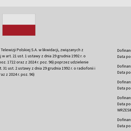
ewizji Polskiej S.A. w likwidacji, związanych z
Dofinan
j w art. 21 ust. 1 ustawy z dnia 29 grudnia 1992 r. o
Data po
r. poz. 1722 oraz z 2024 r. poz. 96) poprzez udzielenie
Dofinan
 31 ust. 2 ustawy z dnia 29 grudnia 1992 r. o radiofonii i
Data po
raz z 2024 r. poz. 96)
Dofinan
Data po
Dofinan
Data po
WRZESIE
Dofinan
Data po