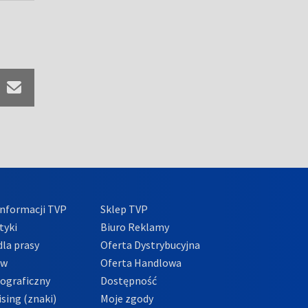
nformacji TVP
Sklep TVP
tyki
Biuro Reklamy
la prasy
Oferta Dystrybucyjna
ów
Oferta Handlowa
tograficzny
Dostępność
sing (znaki)
Moje zgody