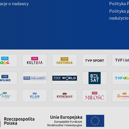
acje o nadawcy
Polityka 
Polityka 
nadużycio