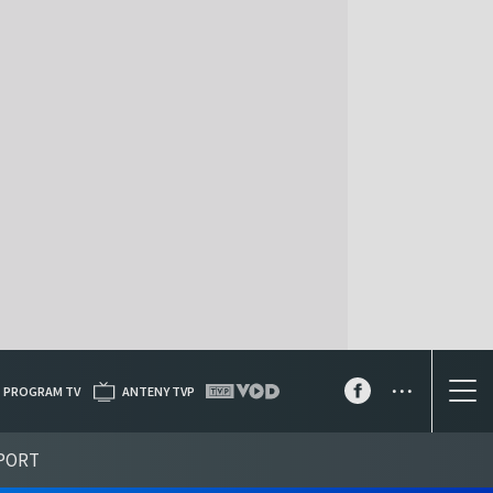
...
PROGRAM TV
ANTENY TVP
PORT