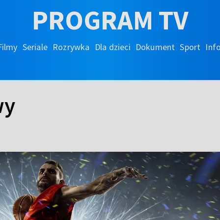
PROGRAM TV
Filmy
Seriale
Rozrywka
Dla dzieci
Dokument
Sport
Inf
wy