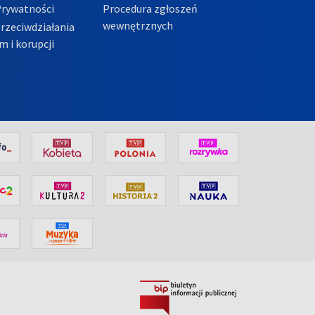
Prywatności
Procedura zgłoszeń
wewnętrznych
przeciwdziałania
m i korupcji