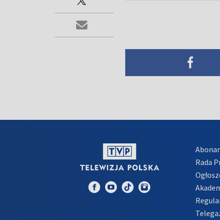
Abona
Rada 
Ogłosz
Akadem
Regula
Telega