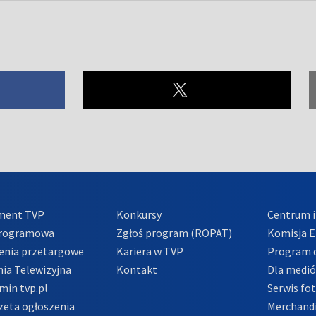
ment TVP
Konkursy
Centrum i
Programowa
Zgłoś program (ROPAT)
Komisja E
enia przetargowe
Kariera w TVP
Program d
ia Telewizyjna
Kontakt
Dla medi
min tvp.pl
Serwis fo
zeta ogłoszenia
Merchandi