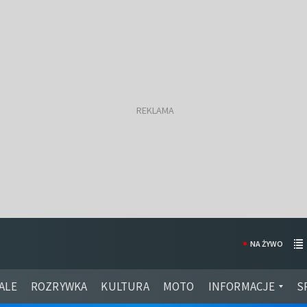
NA ŻYWO
ALE
ROZRYWKA
KULTURA
MOTO
INFORMACJE
S