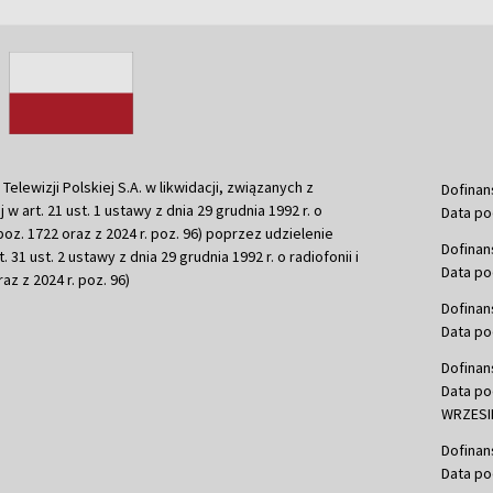
ewizji Polskiej S.A. w likwidacji, związanych z
Dofinan
j w art. 21 ust. 1 ustawy z dnia 29 grudnia 1992 r. o
Data po
r. poz. 1722 oraz z 2024 r. poz. 96) poprzez udzielenie
Dofinan
 31 ust. 2 ustawy z dnia 29 grudnia 1992 r. o radiofonii i
Data po
raz z 2024 r. poz. 96)
Dofinan
Data po
Dofinan
Data po
WRZESIE
Dofinan
Data po