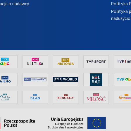
acje o nadawcy
Polityka 
Polityka 
nadużycio