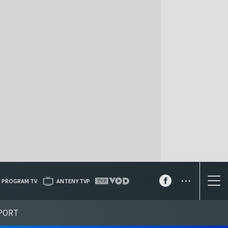
...
PROGRAM TV
ANTENY TVP
PORT