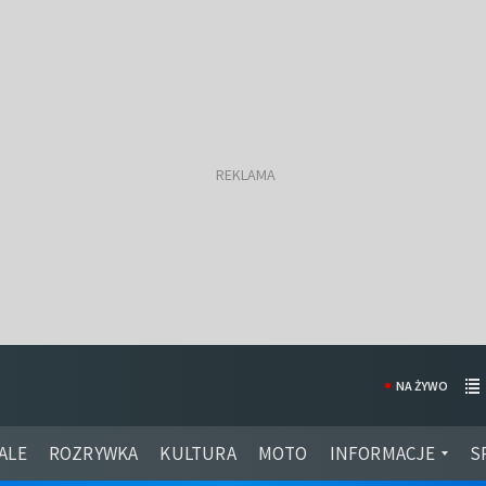
NA ŻYWO
ALE
ROZRYWKA
KULTURA
MOTO
INFORMACJE
S