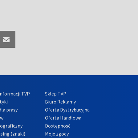
nformacji TVP
Sklep TVP
tyki
Biuro Reklamy
la prasy
Oferta Dystrybucyjna
ów
Oferta Handlowa
tograficzny
Dostępność
sing (znaki)
Moje zgody