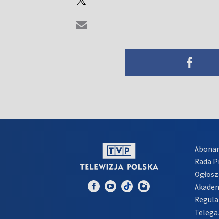
Abona
Rada 
Ogłosz
Akadem
Regula
Telega