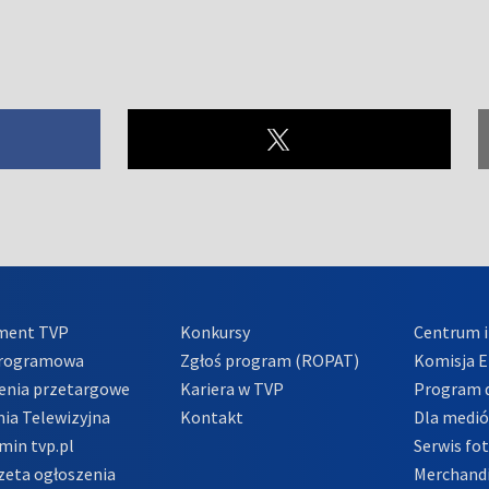
ment TVP
Konkursy
Centrum i
Programowa
Zgłoś program (ROPAT)
Komisja E
enia przetargowe
Kariera w TVP
Program d
ia Telewizyjna
Kontakt
Dla medi
min tvp.pl
Serwis fo
zeta ogłoszenia
Merchandi