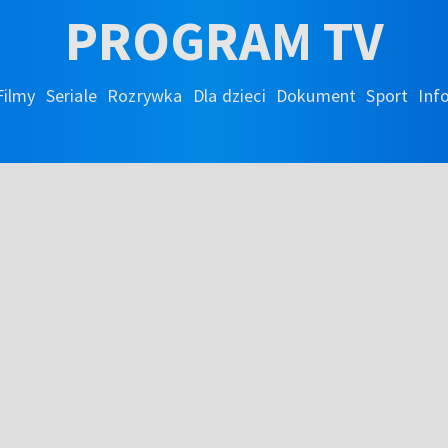
PROGRAM TV
Filmy
Seriale
Rozrywka
Dla dzieci
Dokument
Sport
Inf