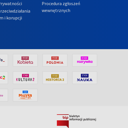
Prywatności
Procedura zgłoszeń
wewnętrznych
przeciwdziałania
m i korupcji