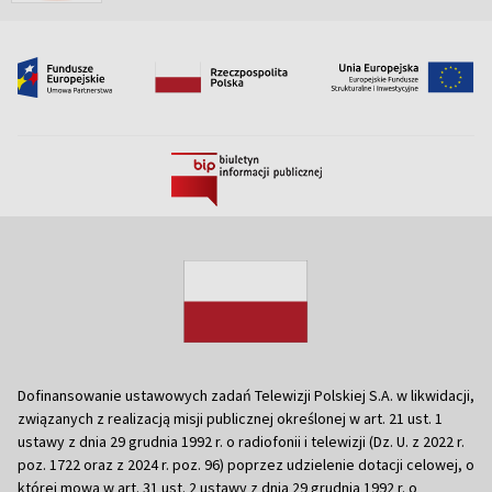
Dofinansowanie ustawowych zadań Telewizji Polskiej S.A. w likwidacji,
związanych z realizacją misji publicznej określonej w art. 21 ust. 1
ustawy z dnia 29 grudnia 1992 r. o radiofonii i telewizji (Dz. U. z 2022 r.
poz. 1722 oraz z 2024 r. poz. 96) poprzez udzielenie dotacji celowej, o
której mowa w art. 31 ust. 2 ustawy z dnia 29 grudnia 1992 r. o