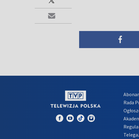
Abona
Rada 
Ogłosz
Akadem
Regula
Telega