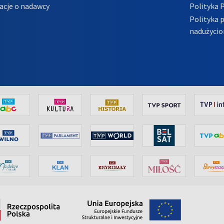
acje o nadawcy
Polityka 
Polityka 
nadużycio