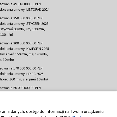
sowanie 49 848 800,00 PLN
dpisania umowy: LISTOPAD 2024
sowanie 350 000 000,00 PLN
dpisania umowy: STYCZEŃ 2025
 styczeń 90 mln, luty 130 mln,
130 mln)
sowanie 300 000 000,00 PLN
dpisania umowy: KWIECIEŃ 2025
 kwiecień 150 mln, maj 140 mln,
c 10 mln)
sowanie 170 000 000,00 PLN
dpisania umowy: LIPIEC 2025
lipiec 160 mln, sierpień 10 mln)
sowanie 60 000 000,00 PLN
dpisania umowy: SIERPIEŃ 2025
 wrzesień 60 mln)
sowanie 635 783 051,21 PLN
ierania danych, dostęp do informacji na Twoim urządzeniu
dpisania umowy: WRZESIEŃ 2025