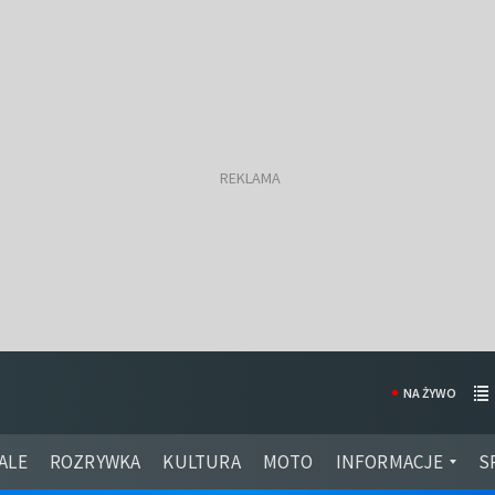
NA ŻYWO
ALE
ROZRYWKA
KULTURA
MOTO
INFORMACJE
S