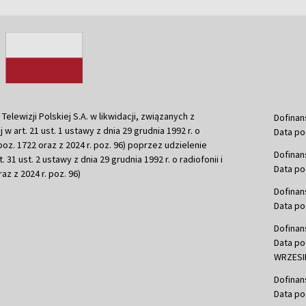
ewizji Polskiej S.A. w likwidacji, związanych z
Dofinan
j w art. 21 ust. 1 ustawy z dnia 29 grudnia 1992 r. o
Data po
r. poz. 1722 oraz z 2024 r. poz. 96) poprzez udzielenie
Dofinan
 31 ust. 2 ustawy z dnia 29 grudnia 1992 r. o radiofonii i
Data po
raz z 2024 r. poz. 96)
Dofinan
Data po
Dofinan
Data po
WRZESIE
Dofinan
Data po