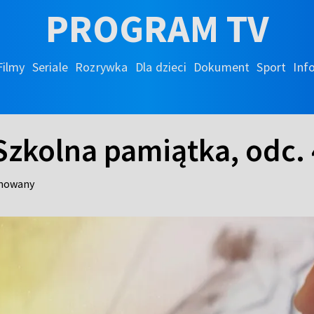
PROGRAM TV
Filmy
Seriale
Rozrywka
Dla dzieci
Dokument
Sport
Inf
Szkolna pamiątka, odc.
imowany