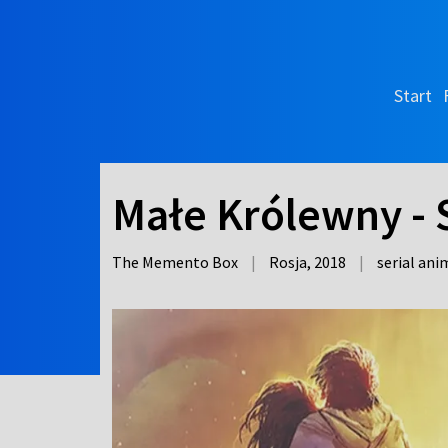
Start
Małe Królewny - 
The Memento Box
|
Rosja,
2018
|
serial an