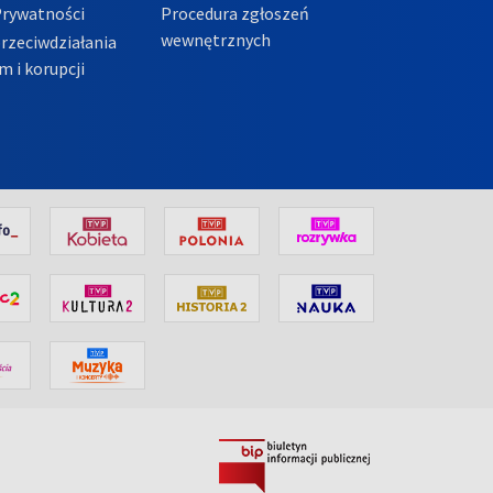
Prywatności
Procedura zgłoszeń
wewnętrznych
przeciwdziałania
m i korupcji