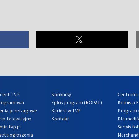
ment TVP
Konkursy
Centrum i
Programowa
Zgłoś program (ROPAT)
Komisja E
enia przetargowe
Kariera w TVP
Program d
ia Telewizyjna
Kontakt
Dla medi
min tvp.pl
Serwis fo
zeta ogłoszenia
Merchandi