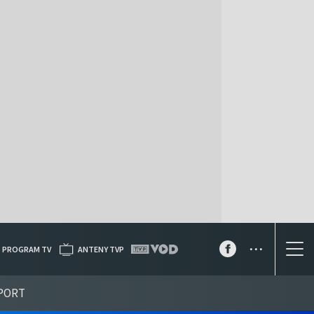
...
PROGRAM TV
ANTENY TVP
PORT