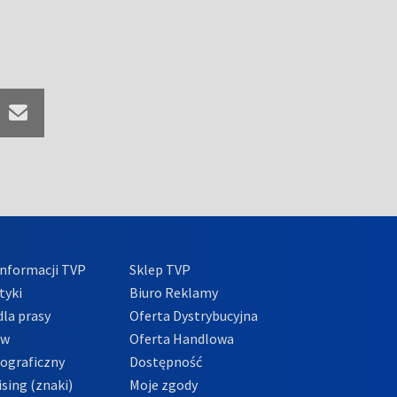
nformacji TVP
Sklep TVP
tyki
Biuro Reklamy
la prasy
Oferta Dystrybucyjna
ów
Oferta Handlowa
tograficzny
Dostępność
sing (znaki)
Moje zgody