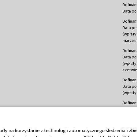
Dofinan
Data po
Dofinan
Data po
(wpłaty
marzec 
Dofinan
Data po
(wpłaty
czerwie
Dofinan
Data po
(wpłaty 
Dofinan
Data po
(wpłata
Dofinan
gody na korzystanie z technologii automatycznego śledzenia i zb
Data po