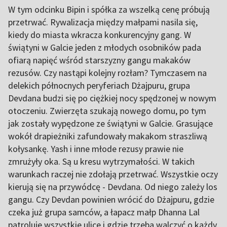
W tym odcinku Bipin i spółka za wszelką cenę próbują
przetrwać. Rywalizacja między małpami nasila się,
kiedy do miasta wkracza konkurencyjny gang. W
świątyni w Galcie jeden z młodych osobników pada
ofiarą napięć wśród starszyzny gangu makaków
rezusów. Czy nastąpi kolejny rozłam? Tymczasem na
delekich północnych peryferiach Dżajpuru, grupa
Devdana budzi się po ciężkiej nocy spędzonej w nowym
otoczeniu. Zwierzęta szukają nowego domu, po tym
jak zostały wypędzone ze świątyni w Galcie. Grasujące
wokół drapieżniki zafundowały makakom straszliwą
kołysankę. Yash i inne młode rezusy prawie nie
zmrużyły oka. Są u kresu wytrzymałości. W takich
warunkach raczej nie zdołają przetrwać. Wszystkie oczy
kierują się na przywódcę - Devdana. Od niego zależy los
gangu. Czy Devdan powinien wrócić do Dżajpuru, gdzie
czeka już grupa samców, a łapacz małp Dhanna Lal
patroluje wszystkie ulice i gdzie trzeba walczyć o każdy