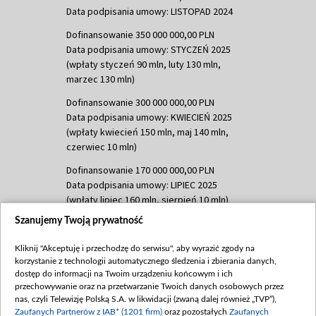
Data podpisania umowy: LISTOPAD 2024
Dofinansowanie 350 000 000,00 PLN
Data podpisania umowy: STYCZEŃ 2025
(wpłaty styczeń 90 mln, luty 130 mln,
marzec 130 mln)
Dofinansowanie 300 000 000,00 PLN
Data podpisania umowy: KWIECIEŃ 2025
(wpłaty kwiecień 150 mln, maj 140 mln,
czerwiec 10 mln)
Dofinansowanie 170 000 000,00 PLN
Data podpisania umowy: LIPIEC 2025
(wpłaty lipiec 160 mln, sierpień 10 mln)
Szanujemy Twoją prywatność
Dofinansowanie 60 000 000,00 PLN
Data podpisania umowy: SIERPIEŃ 2025
Kliknij "Akceptuję i przechodzę do serwisu", aby wyrazić zgody na
(wpłata wrzesień 60 mln)
korzystanie z technologii automatycznego śledzenia i zbierania danych,
Dofinansowanie 635 783 051,21 PLN
dostęp do informacji na Twoim urządzeniu końcowym i ich
przechowywanie oraz na przetwarzanie Twoich danych osobowych przez
Data podpisania umowy: WRZESIEŃ 2025
nas, czyli Telewizję Polską S.A. w likwidacji (zwaną dalej również „TVP”),
(wpłata wrzesień 100 mln, październik 350
Zaufanych Partnerów z IAB* (1201 firm)
oraz pozostałych
Zaufanych