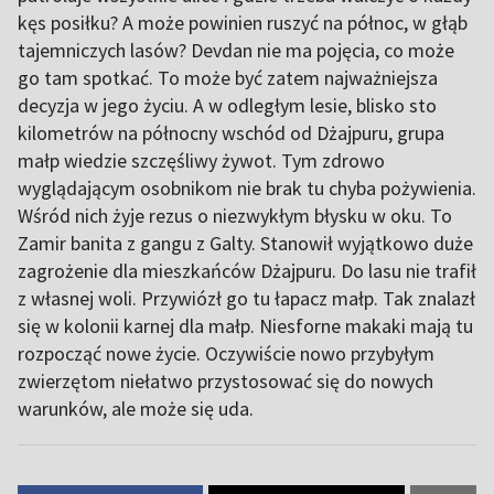
kęs posiłku? A może powinien ruszyć na północ, w głąb
tajemniczych lasów? Devdan nie ma pojęcia, co może
go tam spotkać. To może być zatem najważniejsza
decyzja w jego życiu. A w odległym lesie, blisko sto
kilometrów na północny wschód od Dżajpuru, grupa
małp wiedzie szczęśliwy żywot. Tym zdrowo
wyglądającym osobnikom nie brak tu chyba pożywienia.
Wśród nich żyje rezus o niezwykłym błysku w oku. To
Zamir banita z gangu z Galty. Stanowił wyjątkowo duże
zagrożenie dla mieszkańców Dżajpuru. Do lasu nie trafił
z własnej woli. Przywiózł go tu łapacz małp. Tak znalazł
się w kolonii karnej dla małp. Niesforne makaki mają tu
rozpocząć nowe życie. Oczywiście nowo przybyłym
zwierzętom niełatwo przystosować się do nowych
warunków, ale może się uda.