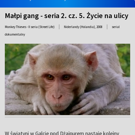
Małpi gang - seria 2. cz. 5. Życie na ulicy
|
|
Monkey Thieves - II seria (Street Life)
Niderlandy (Holandia),
2008
serial
dokumentalny
W świątyni w Galcie pod Dżajpurem nastaje kolejny